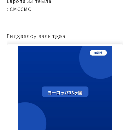
Европа 33 тәыла
: СМССМС
Еидҳәалоу аалыҵқәа