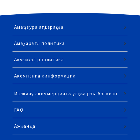
Амаҵзура аԥҟарақәа
Амаӡаратә политика
Акукиқәа рполитика
Акомпаниа аинформациа
Иалкаау акоммерциатә усқәа рзы Азакәан
FAQ
Ажәанҵа