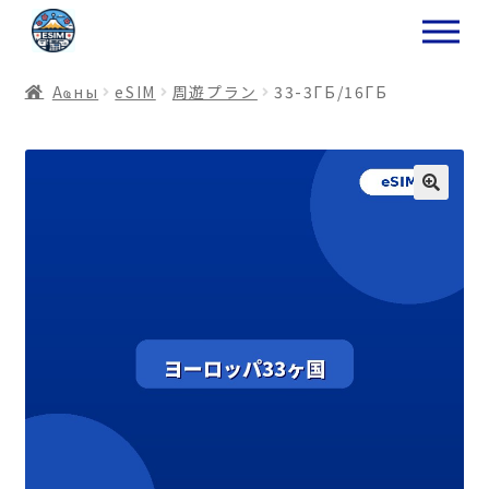
ナ
コ
ビ
ン
ゲ
テ
Аҩны
еSIM
周遊プラン
33-3ГБ/16ГБ
ー
ン
シ
ツ
ョ
ス
ン
キ
へ
ッ
ス
プ
キ
プ
プ