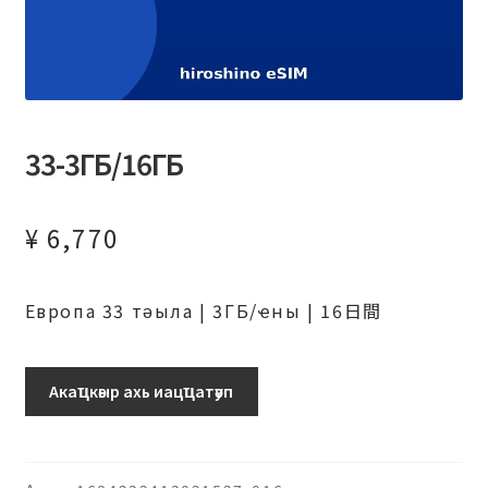
33-3ГБ/16ГБ
¥
6,770
Европа 33 тәыла | 3ГБ/ҽны | 16日間
ヨ
Акаҵкәыр ахь иацҵатәуп
ー
ロ
ッ