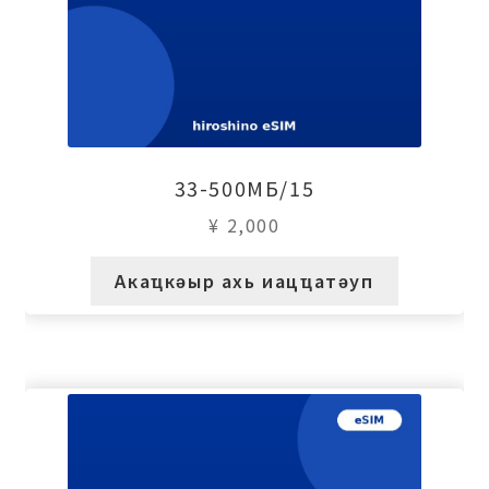
33-500МБ/15
¥
2,000
Акаҵкәыр ахь иацҵатәуп