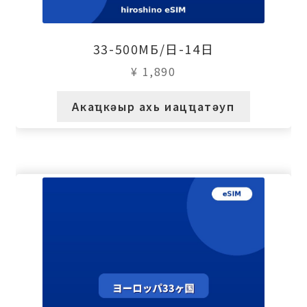
33-500МБ/日-14日
¥
1,890
Акаҵкәыр ахь иацҵатәуп