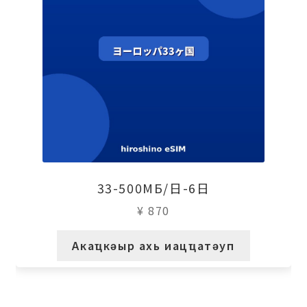
33-500МБ/日-6日
¥
870
Акаҵкәыр ахь иацҵатәуп