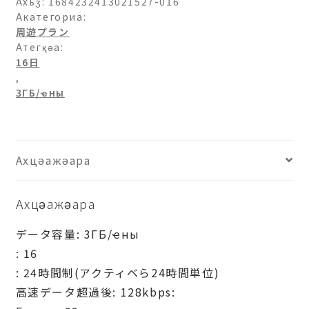
パ
Ахьӡ:
1684232413021527-016
33-
Акатегориа:
周遊プラン
3ГБ/
Атегқәа:
日-16
16日
日
,
ашәагаа
3ГБ/ҽны
Ахцәажәара
Ахцәажәара
データ容量: 3ГБ/ҽны
: 16
: 24時間制(アクティベら24時間単位)
高速データ超過後: 128kbps: