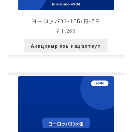
ヨーロッパ33-1ГБ/日-7日
¥
1,260
Акаҵкәыр ахь иацҵатәуп