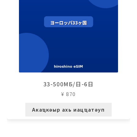
33-500МБ/日-6日
¥
870
Акаҵкәыр ахь иацҵатәуп