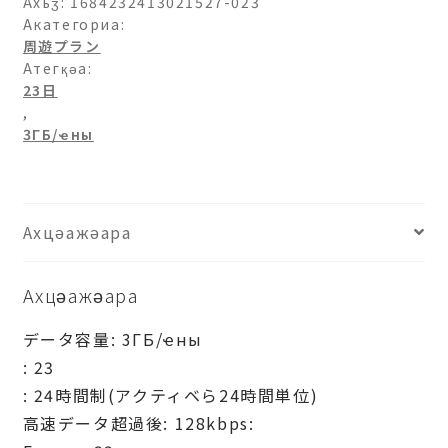
パ
Ахьӡ:
1684232413021527-023
33-
Акатегориа:
周遊プラン
3ГБ/
Атегқәа:
日-23
23日
日
,
ашәагаа
3ГБ/ҽны
Ахцәажәара
Ахцәажәара
データ容量: 3ГБ/ҽны
: 23
: 24時間制(アクティベら24時間単位)
高速データ超過後: 128kbps: