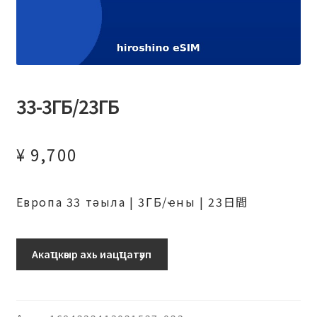
33-3ГБ/23ГБ
¥
9,700
Европа 33 тәыла | 3ГБ/ҽны | 23日間
ヨ
Акаҵкәыр ахь иацҵатәуп
ー
ロ
ッ