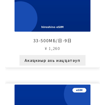
33-500МБ/日-9日
¥
1,260
Акаҵкәыр ахь иацҵатәуп