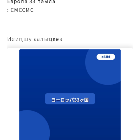
Европа 33 тәыла
: СМССМС
Иеиԥшу аалыҵқәа