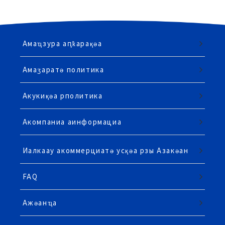
Амаҵзура аԥҟарақәа
Амаӡаратә политика
Акукиқәа рполитика
Акомпаниа аинформациа
Иалкаау акоммерциатә усқәа рзы Азакәан
FAQ
Ажәанҵа