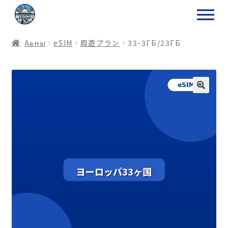
ナ
コ
ビ
ン
ゲ
テ
Аҩны
еSIM
周遊プラン
33-3ГБ/23ГБ
ー
ン
シ
ツ
ョ
ス
ン
キ
へ
ッ
ス
プ
キ
プ
プ