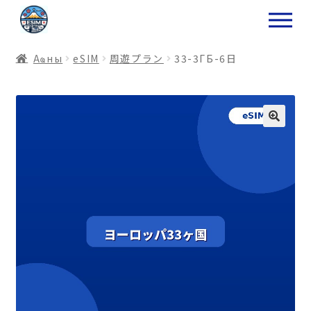
ナ
コ
ビ
ン
ゲ
テ
Аҩны
еSIM
周遊プラン
33-3ГБ-6日
ー
ン
シ
ツ
ョ
ス
ン
キ
へ
ッ
ス
プ
キ
プ
プ