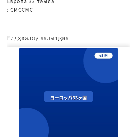
Европа 33 тәыла
: СМССМС
Еидҳәалоу аалыҵқәа