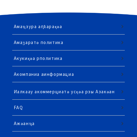
Амаҵзура аԥҟарақәа
Амаӡаратә политика
Акукиқәа рполитика
Акомпаниа аинформациа
Иалкаау акоммерциатә усқәа рзы Азакәан
FAQ
Ажәанҵа