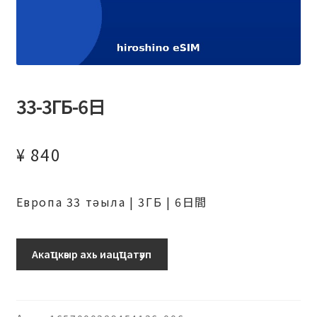
33-3ГБ-6日
¥
840
Европа 33 тәыла | 3ГБ | 6日間
ヨ
Акаҵкәыр ахь иацҵатәуп
ー
ロ
ッ