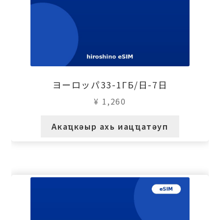
ヨーロッパ33-1ГБ/日-7日
¥
1,260
Акаҵкәыр ахь иацҵатәуп