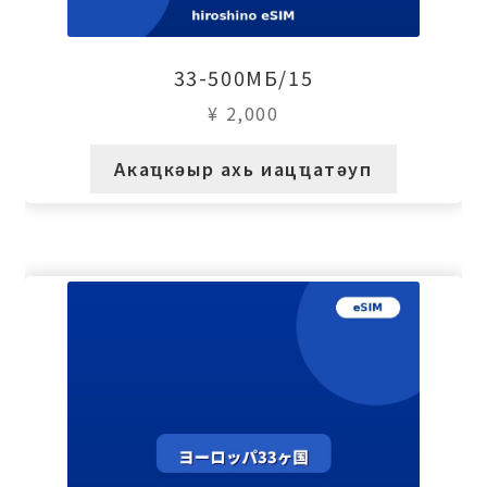
33-500МБ/15
¥
2,000
Акаҵкәыр ахь иацҵатәуп