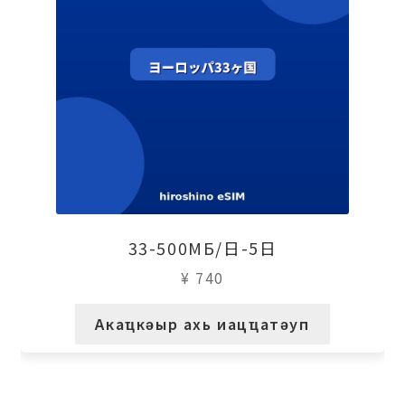
33-500МБ/日-5日
¥
740
Акаҵкәыр ахь иацҵатәуп