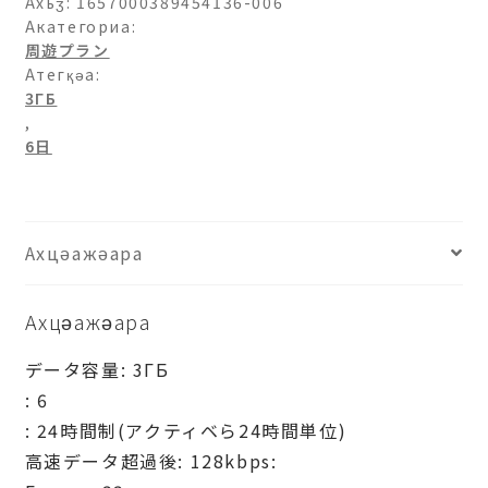
パ
Ахьӡ:
1657000389454136-006
33-
Акатегориа:
周遊プラン
3ГБ-6
Атегқәа:
日
3ГБ
ашәагаа
,
6日
Ахцәажәара
Ахцәажәара
データ容量: 3ГБ
: 6
: 24時間制(アクティベら24時間単位)
高速データ超過後: 128kbps: