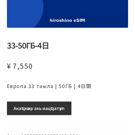
33-50ГБ-4日
¥
7,550
Европа 33 тәыла | 50ГБ | 4日間
ヨ
Акаҵкәыр ахь иацҵатәуп
ー
ロ
ッ