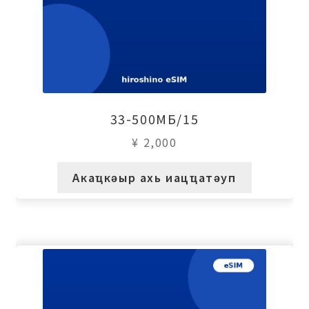
33-500МБ/15
¥
2,000
Акаҵкәыр ахь иацҵатәуп