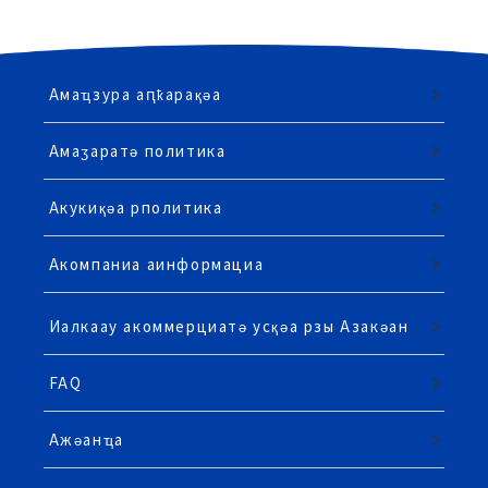
Амаҵзура аԥҟарақәа
Амаӡаратә политика
Акукиқәа рполитика
Акомпаниа аинформациа
Иалкаау акоммерциатә усқәа рзы Азакәан
FAQ
Ажәанҵа