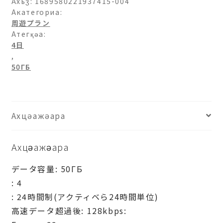
パ
Ахьӡ:
1689580221937415-004
33-
Акатегориа:
周遊プラン
50ГБ-4
Атегқәа:
日
4日
ашәагаа
,
50ГБ
Ахцәажәара
Ахцәажәара
データ容量: 50ГБ
: 4
: 24時間制(アクティベら24時間単位)
高速データ超過後: 128kbps: