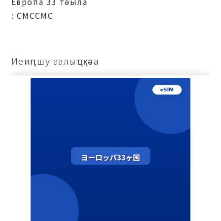
Европа 33 тәыла
: СМССМС
Иеиԥшу аалыҵқәа