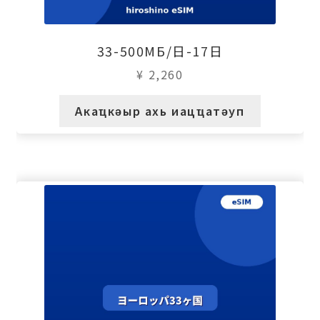
33-500МБ/日-17日
¥
2,260
Акаҵкәыр ахь иацҵатәуп