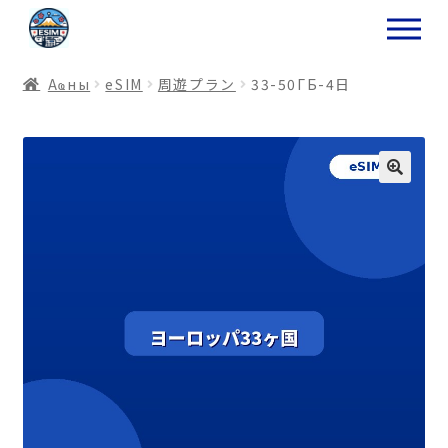
ナ
コ
ビ
ン
ゲ
テ
Аҩны
еSIM
周遊プラン
33-50ГБ-4日
ー
ン
シ
ツ
ョ
ス
ン
キ
へ
ッ
ス
プ
キ
プ
プ