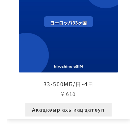
33-500МБ/日-4日
¥
610
Акаҵкәыр ахь иацҵатәуп