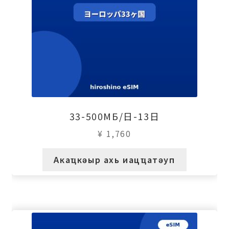
33-500МБ/日-13日
¥
1,760
Акаҵкәыр ахь иацҵатәуп