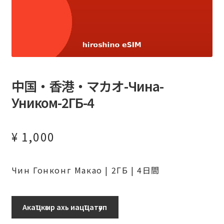
中国・香港・マカオ-Чина-
Уником-2ГБ-4
¥
1,000
Чин Гонконг Макао | 2ГБ | 4日間
Аԥхьаӡара
Акаҵкәыр ахь иацҵатәуп