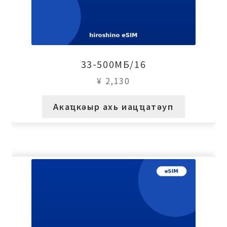
33-500МБ/16
¥
2,130
Акаҵкәыр ахь иацҵатәуп