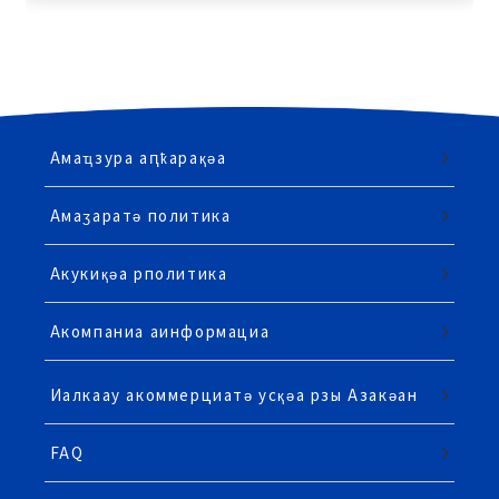
Амаҵзура аԥҟарақәа
Амаӡаратә политика
Акукиқәа рполитика
Акомпаниа аинформациа
Иалкаау акоммерциатә усқәа рзы Азакәан
FAQ