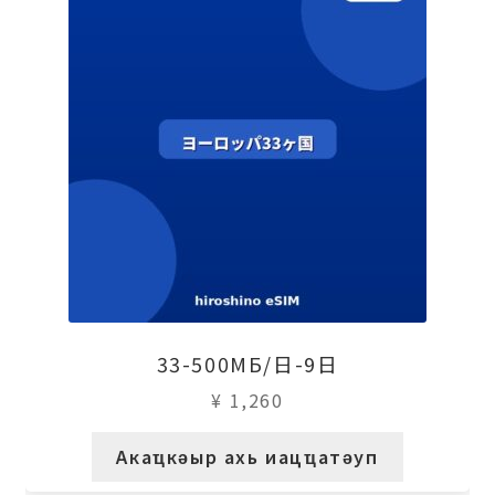
33-500МБ/日-9日
¥
1,260
Акаҵкәыр ахь иацҵатәуп