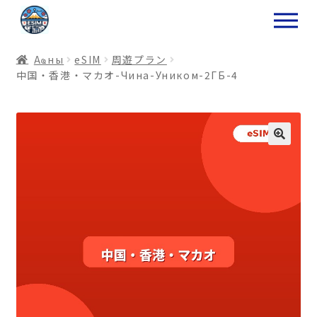
ナ
コ
ビ
ン
ゲ
テ
Аҩны
еSIM
周遊プラン
ー
ン
中国・香港・マカオ-Чина-Уником-2ГБ-4
シ
ツ
ョ
ス
ン
キ
へ
ッ
ス
プ
キ
プ
プ