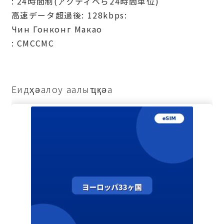
: 24時間制(アクティベら24時間単位)
高速データ超過後: 128kbps:
Чин Гонконг Макао
: СМССМС
Еидҳәалоу аалыҵқәа