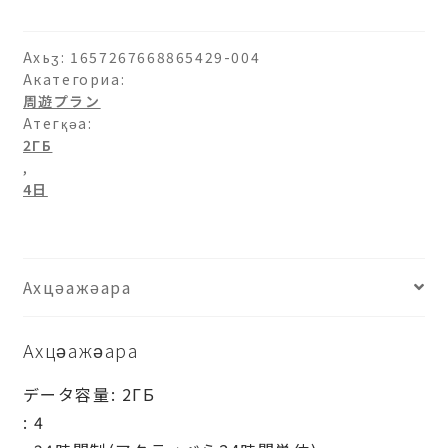
Ахьӡ:
1657267668865429-004
Акатегориа:
周遊プラン
Атегқәа:
2ГБ
,
4日
Ахцәажәара
Ахцәажәара
データ容量: 2ГБ
: 4