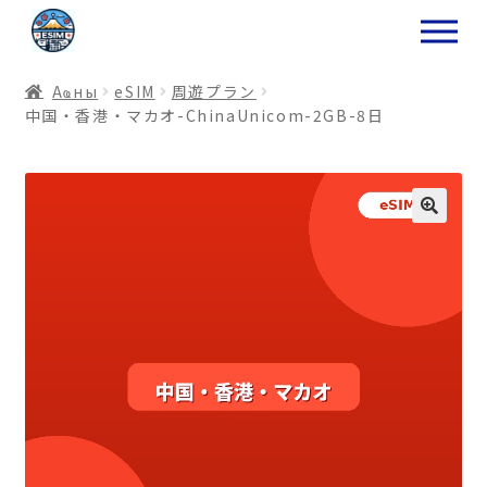
ナ
コ
ビ
ン
ゲ
テ
Аҩны
еSIM
周遊プラン
ー
ン
中国・香港・マカオ-ChinaUnicom-2GB-8日
シ
ツ
ョ
ス
ン
キ
へ
ッ
ス
プ
キ
プ
プ