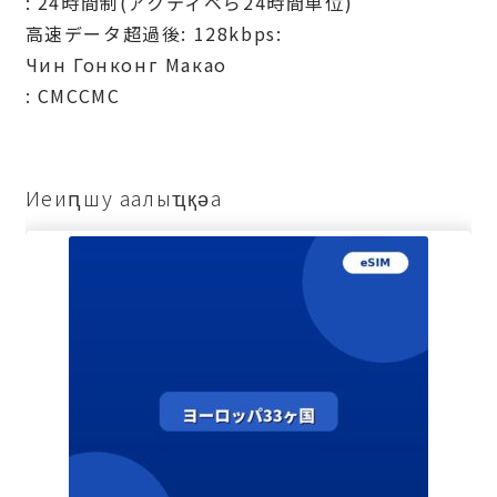
: 24時間制(アクティベら24時間単位)
高速データ超過後: 128kbps:
Чин Гонконг Макао
: СМССМС
Иеиԥшу аалыҵқәа