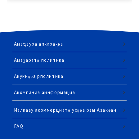
Амаҵзура аԥҟарақәа
Амаӡаратә политика
Акукиқәа рполитика
Акомпаниа аинформациа
Иалкаау акоммерциатә усқәа рзы Азакәан
FAQ