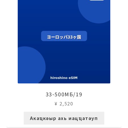
33-500МБ/19
¥
2,520
Акаҵкәыр ахь иацҵатәуп