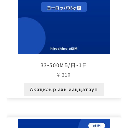
33-500МБ/日-1日
¥
210
Акаҵкәыр ахь иацҵатәуп