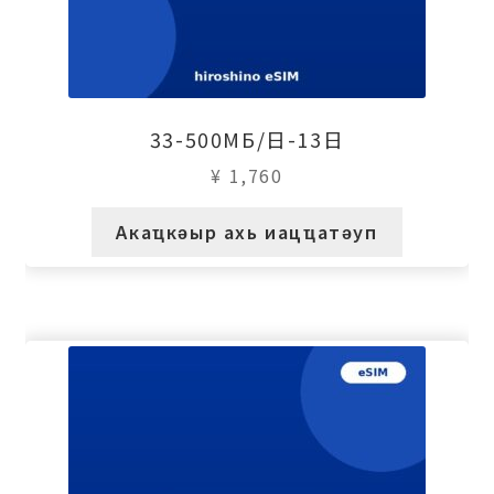
33-500МБ/日-13日
¥
1,760
Акаҵкәыр ахь иацҵатәуп