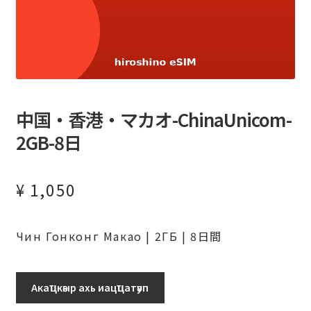
中国・香港・マカオ-ChinaUnicom-
2GB-8日
¥
1,050
Чин Гонконг Макао | 2ГБ | 8日間
Аԥхьаӡара
Акаҵкәыр ахь иацҵатәуп