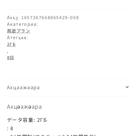
Ахьӡ:
1657267668865429-008
Акатегориа:
周遊プラン
Атегқәа:
2ГБ
,
8日
Ахцәажәара
Ахцәажәара
データ容量: 2ГБ
: 8