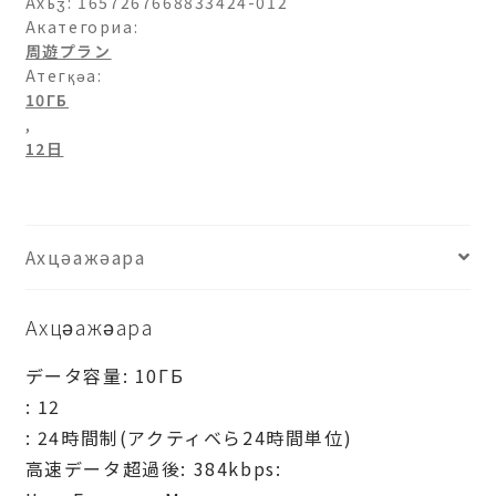
Ахьӡ:
1657267668833424-012
Акатегориа:
周遊プラン
Атегқәа:
10ГБ
,
12日
Ахцәажәара
Ахцәажәара
データ容量: 10ГБ
: 12
: 24時間制(アクティベら24時間単位)
高速データ超過後: 384kbps: