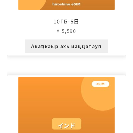
10ГБ-6日
¥
5,590
Акаҵкәыр ахь иацҵатәуп