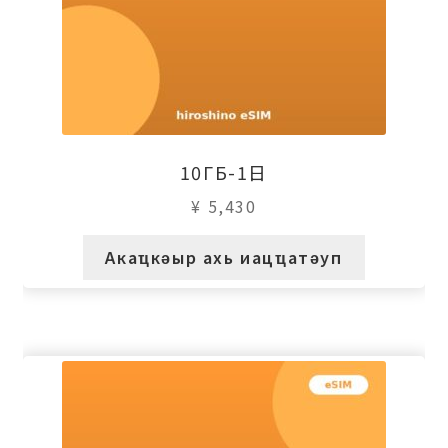
10ГБ-1日
¥
5,430
Акаҵкәыр ахь иацҵатәуп