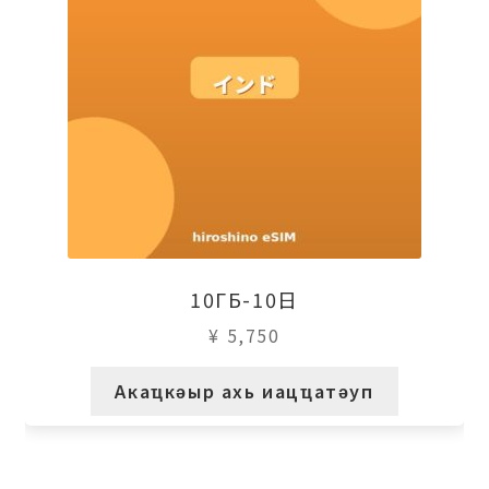
10ГБ-10日
¥
5,750
Акаҵкәыр ахь иацҵатәуп