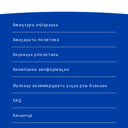
Амаҵзура аԥҟарақәа
Амаӡаратә политика
Акукиқәа рполитика
Акомпаниа аинформациа
Иалкаау акоммерциатә усқәа рзы Азакәан
FAQ
Ажәанҵа