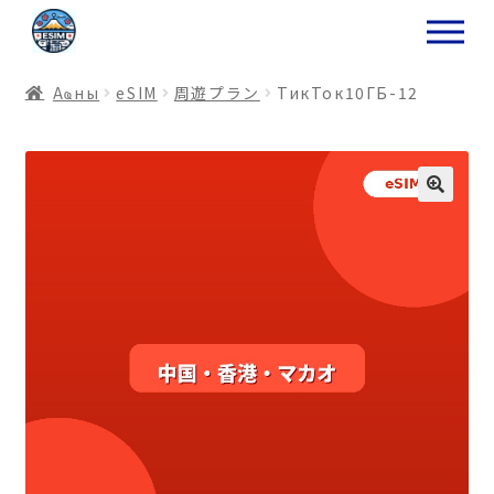
ナ
コ
ビ
ン
ゲ
テ
Аҩны
еSIM
周遊プラン
ТикТок10ГБ-12
ー
ン
シ
ツ
ョ
ス
ン
キ
へ
ッ
ス
プ
キ
プ
プ