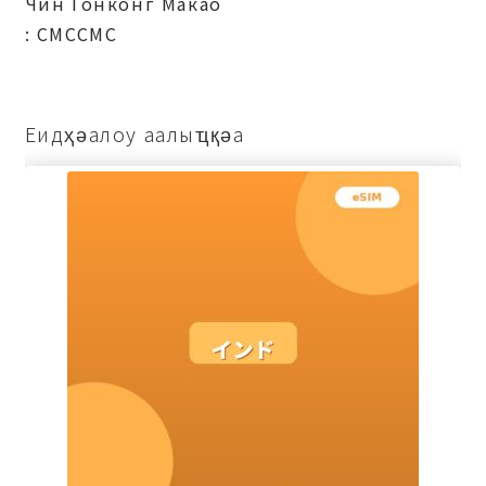
Чин Гонконг Макао
: СМССМС
Еидҳәалоу аалыҵқәа