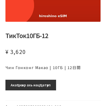
ТикТок10ГБ-12
¥
3,620
Чин Гонконг Макао | 10ГБ | 12日間
ТикТок10ГБ-12
Акаҵкәыр ахь иацҵатәуп
ахыԥхьаӡара