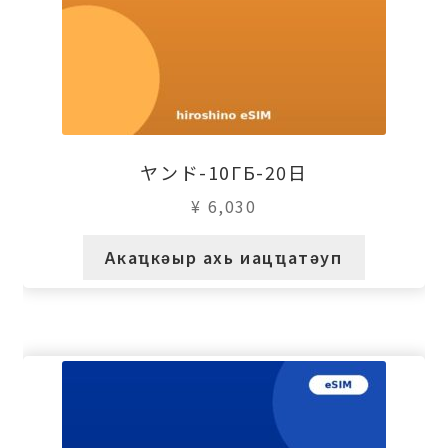
ヤンド-10ГБ-20日
¥
6,030
Акаҵкәыр ахь иацҵатәуп