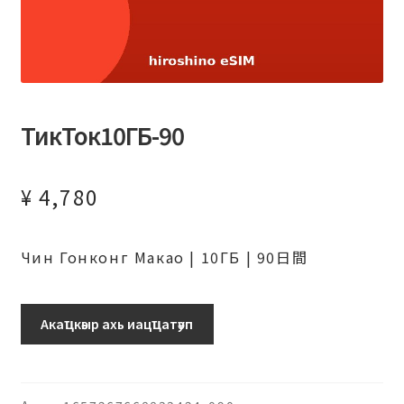
ТикТок10ГБ-90
¥
4,780
Чин Гонконг Макао | 10ГБ | 90日間
ТикТок10ГБ-90
Акаҵкәыр ахь иацҵатәуп
日
ахыԥхьаӡара