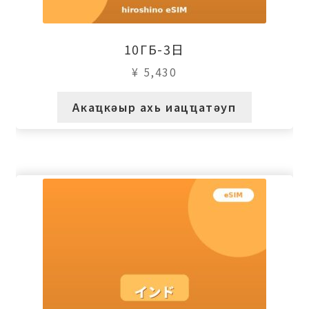
10ГБ-3日
¥
5,430
Акаҵкәыр ахь иацҵатәуп