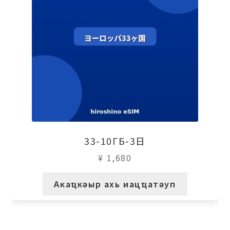
33-10ГБ-3日
¥
1,680
Акаҵкәыр ахь иацҵатәуп