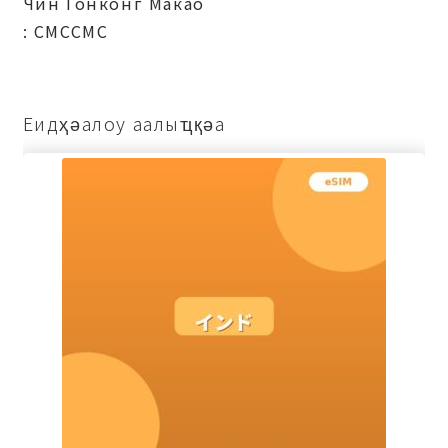
Чин Гонконг Макао
: СМССМС
Еидҳәалоу аалыҵқәа