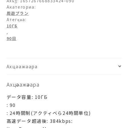
Ахьӡ:
1657267668833424-090
Акатегориа:
周遊プラン
Атегқәа:
10ГБ
,
90日
Ахцәажәара
Ахцәажәара
データ容量: 10ГБ
: 90
: 24時間制(アクティベら24時間単位)
高速データ超過後: 384kbps: