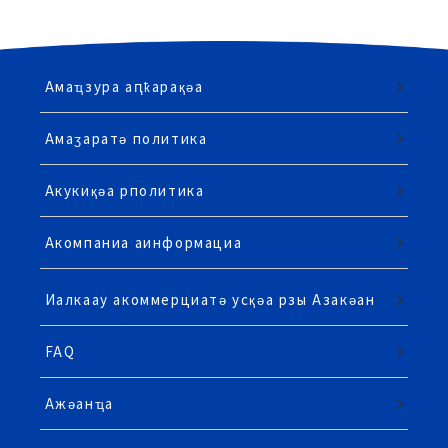
Амаҵзура аԥҟарақәа
Амаӡаратә политика
Акукиқәа рполитика
Акомпаниа аинформациа
Иалкаау акоммерциатә усқәа рзы Азакәан
FAQ
Ажәанҵа