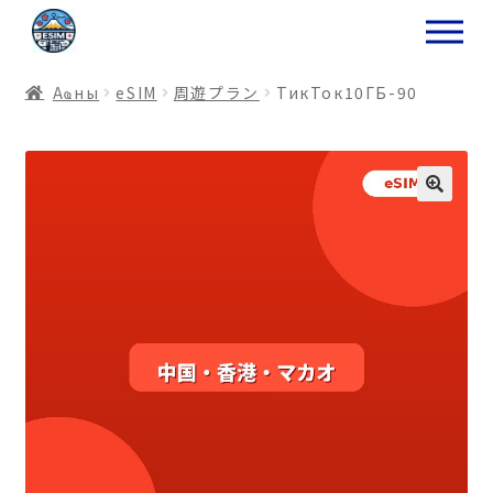
ナ
コ
ビ
ン
ゲ
テ
Аҩны
еSIM
周遊プラン
ТикТок10ГБ-90
ー
ン
シ
ツ
ョ
ス
ン
キ
へ
ッ
ス
プ
キ
プ
プ