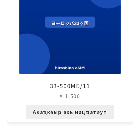
33-500МБ/11
¥
1,500
Акаҵкәыр ахь иацҵатәуп