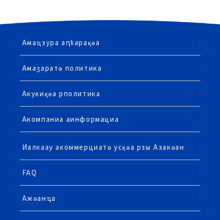
Амаҵзура аԥҟарақәа
Амаӡаратә политика
Акукиқәа рполитика
Акомпаниа аинформациа
Иалкаау акоммерциатә усқәа рзы Азакәан
FAQ
Ажәанҵа