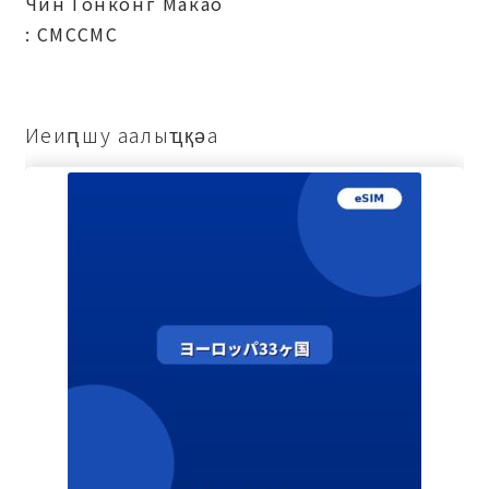
Чин Гонконг Макао
: СМССМС
Иеиԥшу аалыҵқәа