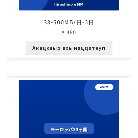
33-500МБ/日-3日
¥
480
Акаҵкәыр ахь иацҵатәуп