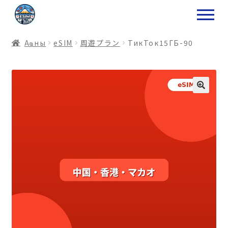
ナ
コ
ビ
ン
ゲ
テ
Аҩны
еSIM
周遊プラン
ТикТок15ГБ-90
ー
ン
シ
ツ
ョ
ス
ン
キ
へ
ッ
ス
プ
キ
プ
プ