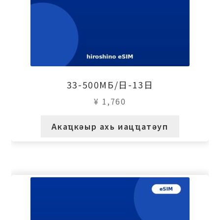
33-500МБ/日-13日
¥
1,760
Акаҵкәыр ахь иацҵатәуп