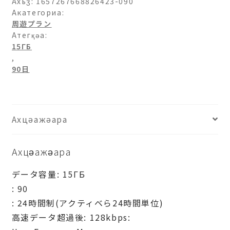
Ахьӡ:
1657267668826423-090
Акатегориа:
周遊プラン
Атегқәа:
15ГБ
,
90日
Ахцәажәара
Ахцәажәара
データ容量: 15ГБ
: 90
: 24時間制(アクティベら24時間単位)
高速データ超過後: 128kbps: