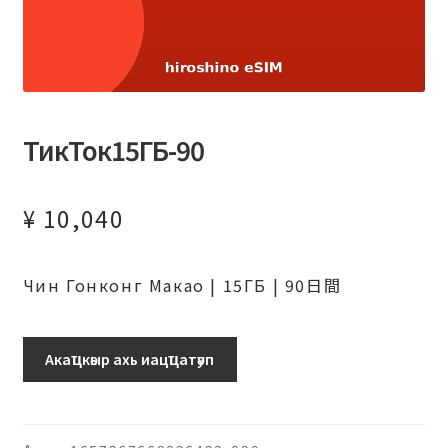
ТикТок15ГБ-90
¥
10,040
Чин Гонконг Макао | 15ГБ | 90日間
ТикТок15ГБ-90
Акаҵкәыр ахь иацҵатәуп
日
ахыԥхьаӡара