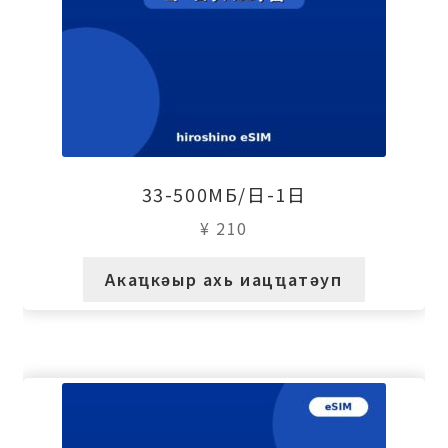
33-500МБ/日-1日
¥
210
Акаҵкәыр ахь иацҵатәуп