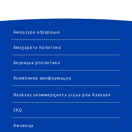
Амаҵзура аԥҟарақәа
Амаӡаратә политика
Акукиқәа рполитика
Акомпаниа аинформациа
Иалкаау акоммерциатә усқәа рзы Азакәан
FAQ
Ажәанҵа