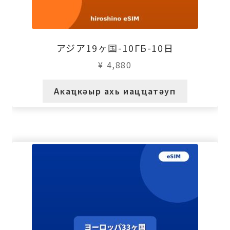
アジア19ヶ国-10ГБ-10日
¥
4,880
Акаҵкәыр ахь иацҵатәуп