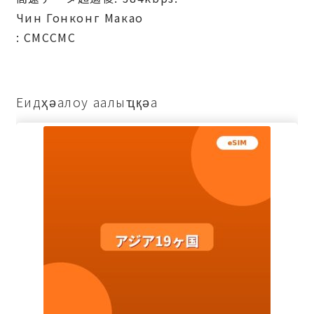
Чин Гонконг Макао
: СМССМС
Еидҳәалоу аалыҵқәа