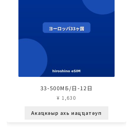
33-500МБ/日-12日
¥
1,630
Акаҵкәыр ахь иацҵатәуп