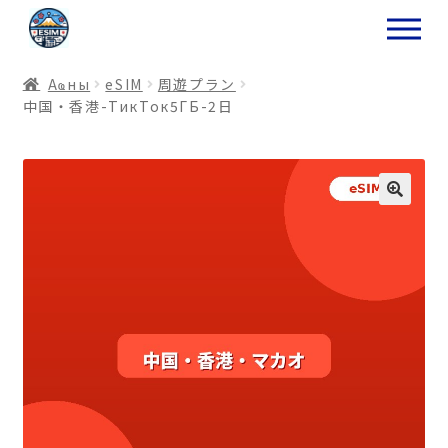
ナ
コ
ビ
ン
ゲ
テ
Аҩны
еSIM
周遊プラン
ー
ン
中国・香港-ТикТок5ГБ-2日
シ
ツ
ョ
ス
ン
キ
へ
ッ
ス
プ
キ
プ
プ