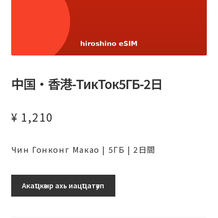
中国・香港-ТикТок5ГБ-2日
¥
1,210
Чин Гонконг Макао | 5ГБ | 2日間
ТикТок5ГБ-2
Акаҵкәыр ахь иацҵатәуп
日
ахыԥхьаӡара