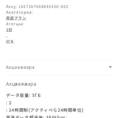
Ахьӡ:
1657267668845426-002
Акатегориа:
周遊プラン
Атегқәа:
2日
,
5ГБ
Ахцәажәара
Ахцәажәара
データ容量: 5ГБ
: 2
: 24時間制(アクティベら24時間単位)
高速データ超過後: 384kbps: