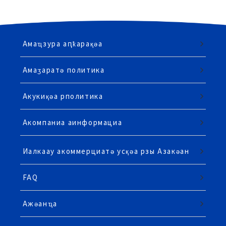
Амаҵзура аԥҟарақәа
Амаӡаратә политика
Акукиқәа рполитика
Акомпаниа аинформациа
Иалкаау акоммерциатә усқәа рзы Азакәан
FAQ
Ажәанҵа