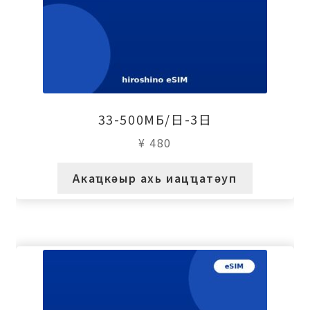
33-500МБ/日-3日
¥
480
Акаҵкәыр ахь иацҵатәуп