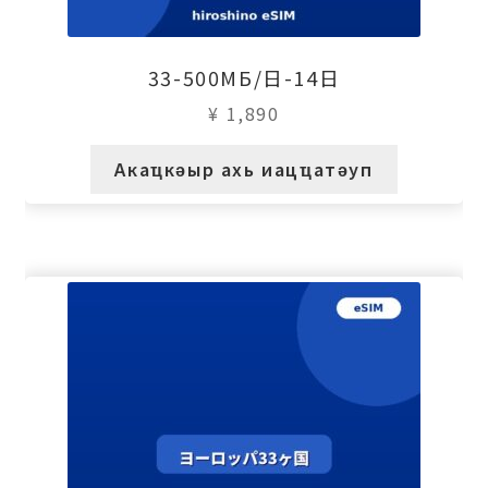
33-500МБ/日-14日
¥
1,890
Акаҵкәыр ахь иацҵатәуп