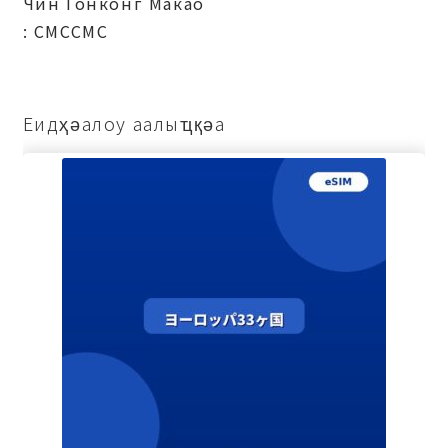
Чин Гонконг Макао
: СМССМС
Еидҳәалоу аалыҵқәа