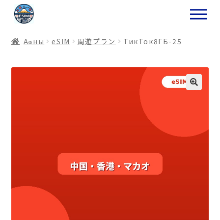
ナ
コ
ビ
ン
ゲ
テ
Аҩны
еSIM
周遊プラン
ТикТок8ГБ-25
ー
ン
シ
ツ
ョ
ス
ン
キ
へ
ッ
ス
プ
キ
プ
プ