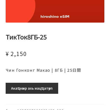
ТикТок8ГБ-25
¥
2,150
Чин Гонконг Макао | 8ГБ | 25日間
ТикТок8ГБ-25
Акаҵкәыр ахь иацҵатәуп
日
ахыԥхьаӡара