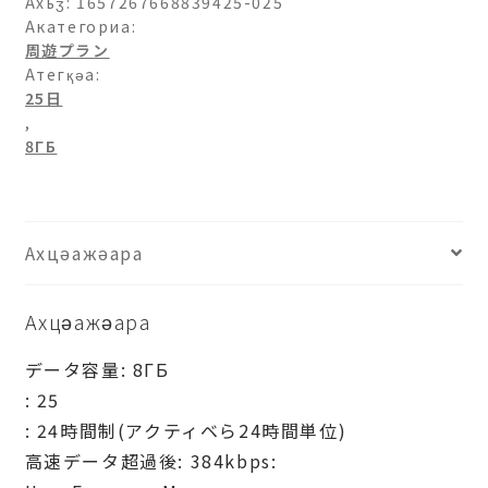
Ахьӡ:
1657267668839425-025
Акатегориа:
周遊プラン
Атегқәа:
25日
,
8ГБ
Ахцәажәара
Ахцәажәара
データ容量: 8ГБ
: 25
: 24時間制(アクティベら24時間単位)
高速データ超過後: 384kbps: