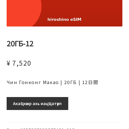
20ГБ-12
¥
7,520
Чин Гонконг Макао | 20ГБ | 12日間
20ГБ-12
Акаҵкәыр ахь иацҵатәуп
ахыԥхьаӡара