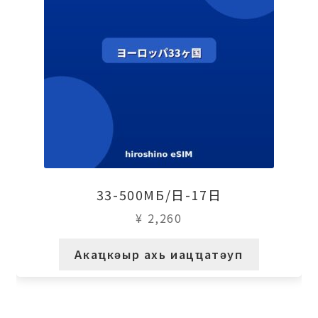
33-500МБ/日-17日
¥
2,260
Акаҵкәыр ахь иацҵатәуп