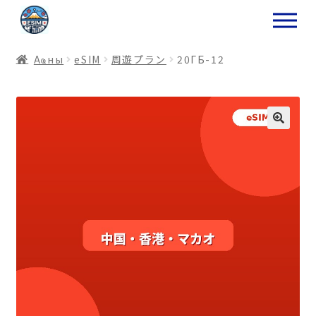
ナ
コ
ビ
ン
ゲ
テ
Аҩны
еSIM
周遊プラン
20ГБ-12
ー
ン
シ
ツ
ョ
ス
ン
キ
へ
ッ
ス
プ
キ
プ
プ