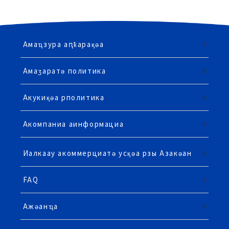
Амаҵзура аԥҟарақәа
Амаӡаратә политика
Акукиқәа рполитика
Акомпаниа аинформациа
Иалкаау акоммерциатә усқәа рзы Азакәан
FAQ
Ажәанҵа