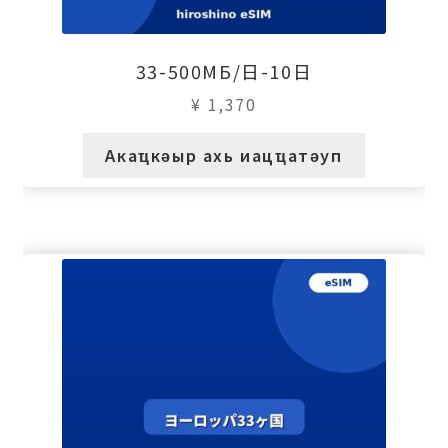
33-500МБ/日-10日
¥
1,370
Акаҵкәыр ахь иацҵатәуп