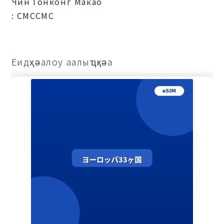
Чин Гонконг Макао
: СМССМС
Еидҳәалоу аалыҵқәа