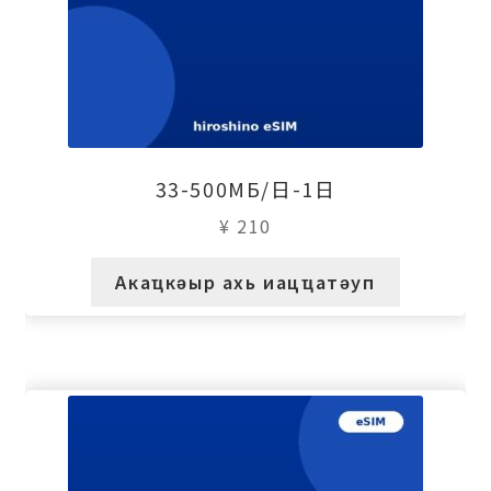
33-500МБ/日-1日
¥
210
Акаҵкәыр ахь иацҵатәуп