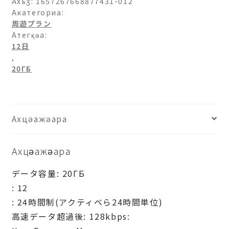
Ахьӡ:
1657267668877431-012
Акатегориа:
周遊プラン
Атегқәа:
12日
,
20ГБ
Ахцәажәара
Ахцәажәара
データ容量: 20ГБ
: 12
: 24時間制(アクティベら24時間単位)
高速データ超過後: 128kbps: