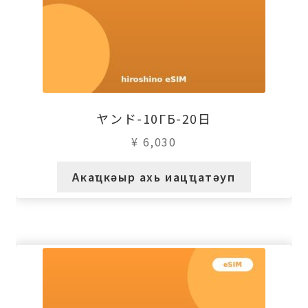
ヤンド-10ГБ-20日
¥
6,030
Акаҵкәыр ахь иацҵатәуп