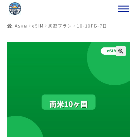
ナ
コ
ビ
ン
ゲ
テ
Аҩны
еSIM
周遊プラン
10-10ГБ-7日
ー
ン
シ
ツ
ョ
ス
ン
キ
へ
ッ
ス
プ
キ
プ
プ