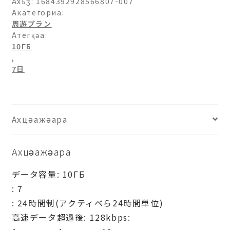
Ахьӡ:
1684392928566807-007
Акатегориа:
周遊プラン
Атегқәа:
10ГБ
,
7日
Ахцәажәара
Ахцәажәара
データ容量: 10ГБ
: 7
: 24時間制(アクティベら24時間単位)
高速データ超過後: 128kbps: