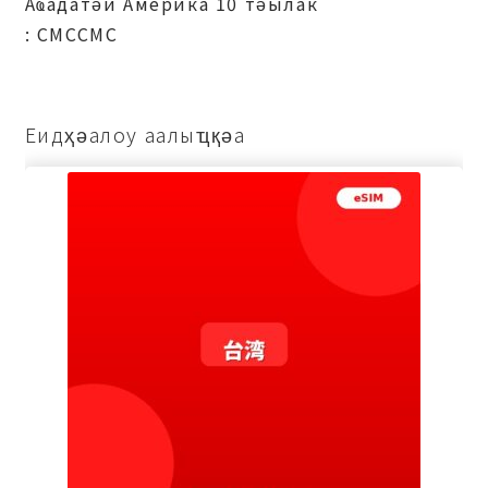
Аҩадатәи Америка 10 тәылак
: СМССМС
Еидҳәалоу аалыҵқәа