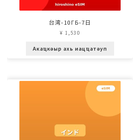
台湾-10ГБ-7日
¥
1,530
Акаҵкәыр ахь иацҵатәуп