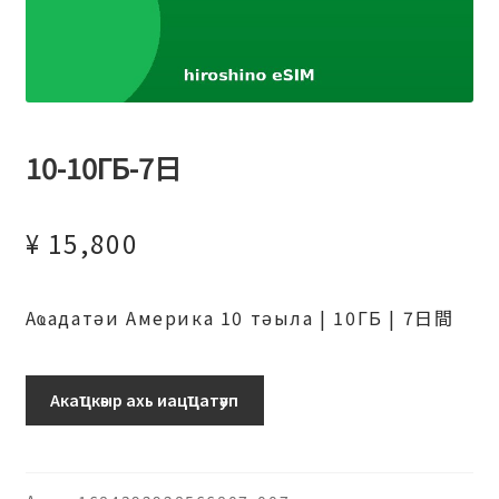
10-10ГБ-7日
¥
15,800
Аҩадатәи Америка 10 тәыла | 10ГБ | 7日間
10-
Акаҵкәыр ахь иацҵатәуп
10ГБ-7
日
ахыԥхьаӡара