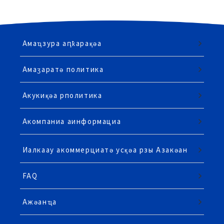
Амаҵзура аԥҟарақәа
Амаӡаратә политика
Акукиқәа рполитика
Акомпаниа аинформациа
Иалкаау акоммерциатә усқәа рзы Азакәан
FAQ
Ажәанҵа