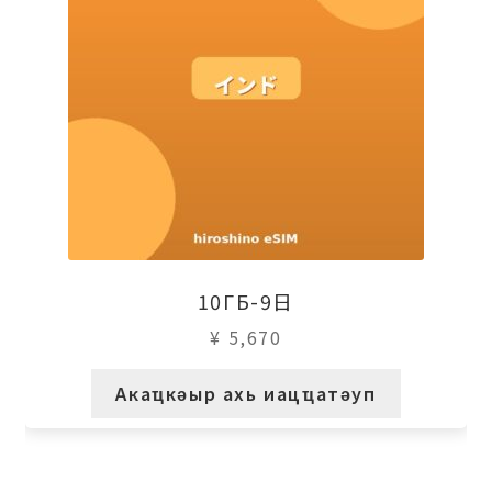
10ГБ-9日
¥
5,670
Акаҵкәыр ахь иацҵатәуп