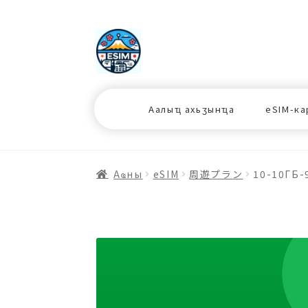
ナ
コ
ビ
ン
ゲ
テ
ー
ン
シ
ツ
Аалыҵ ахьӡынҵа
eSIM-ка
ョ
ス
ン
キ
へ
ッ
ス
プ
Аҩны
еSIM
周遊プラン
10-10ГБ
キ
プ
プ