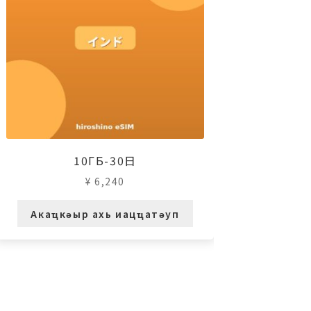
10ГБ-30日
¥
6,240
Акаҵкәыр ахь иацҵатәуп