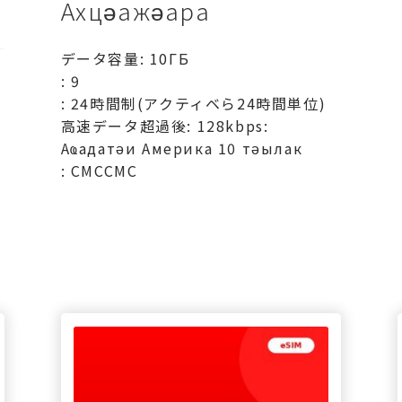
Ахцәажәара
データ容量: 10ГБ
: 9
: 24時間制(アクティベら24時間単位)
高速データ超過後: 128kbps:
Аҩадатәи Америка 10 тәылак
: СМССМС