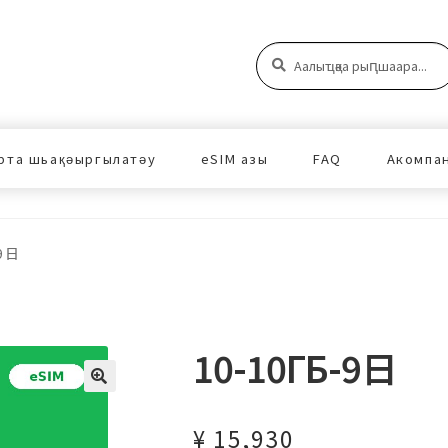
Аԥшаара:
Аԥшаара
рта шьақәыргылатәу
eSIM азы
FAQ
Акомпа
-9日
10-10ГБ-9日
¥
15,930