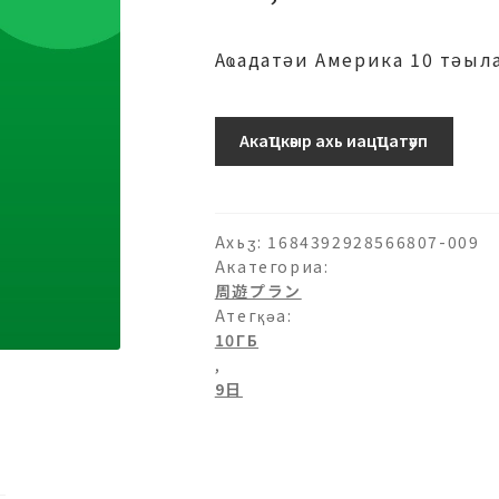
Аҩадатәи Америка 10 тәыла
10-
Акаҵкәыр ахь иацҵатәуп
10ГБ-9
日
ахыԥхьаӡара
Ахьӡ:
1684392928566807-009
Акатегориа:
周遊プラン
Атегқәа:
10ГБ
,
9日