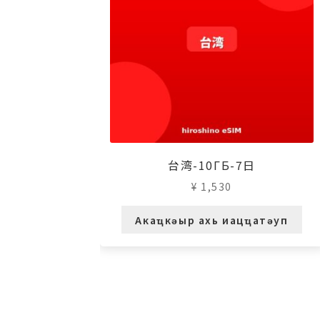
台湾-10ГБ-7日
¥
1,530
Акаҵкәыр ахь иацҵатәуп