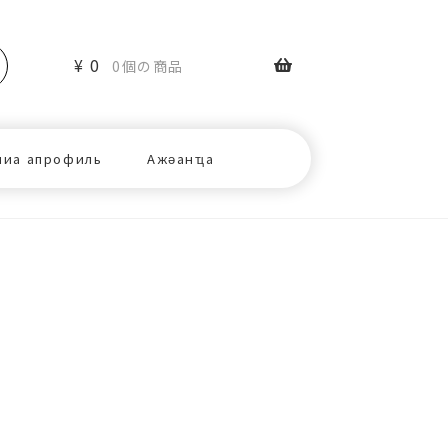
¥
0
0個の商品
ниа апрофиль
Ажәанҵа