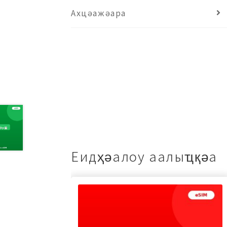
Ахцәажәара
Еидҳәалоу аалыҵқәа