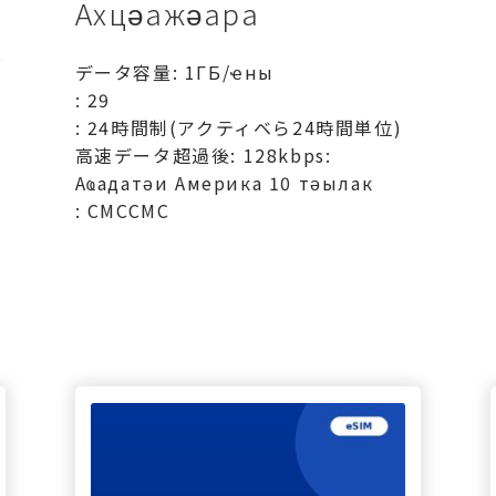
Ахцәажәара
データ容量: 1ГБ/ҽны
: 29
: 24時間制(アクティベら24時間単位)
高速データ超過後: 128kbps:
Аҩадатәи Америка 10 тәылак
: СМССМС