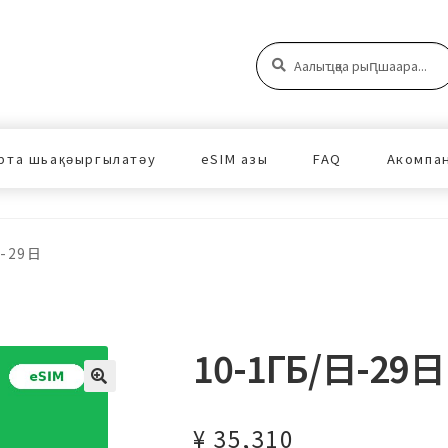
Аԥшаара:
Аԥшаара
рта шьақәыргылатәу
eSIM азы
FAQ
Акомпа
日-29日
10-1ГБ/日-29日
¥
35,310