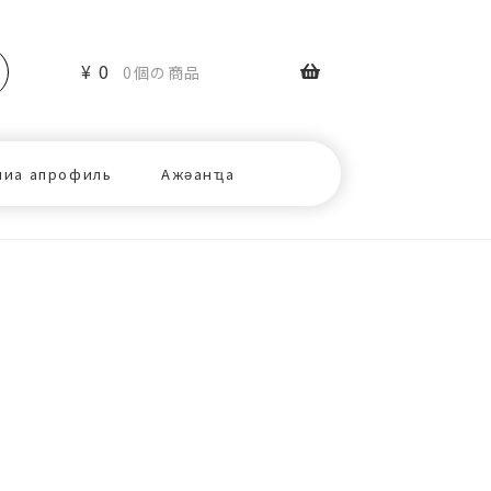
¥
0
0個の商品
ниа апрофиль
Ажәанҵа