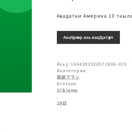
Аҩадатәи Америка 10 тәыл
10-
Акаҵкәыр ахь иацҵатәуп
1ГБ/
日-29
日
ахыԥхьаӡара
Ахьӡ:
1684392928572808-029
Акатегориа:
周遊プラン
Атегқәа:
1ГБ/ҽны
,
29日