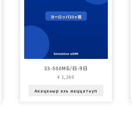
33-500МБ/日-9日
¥
1,260
Акаҵкәыр ахь иацҵатәуп