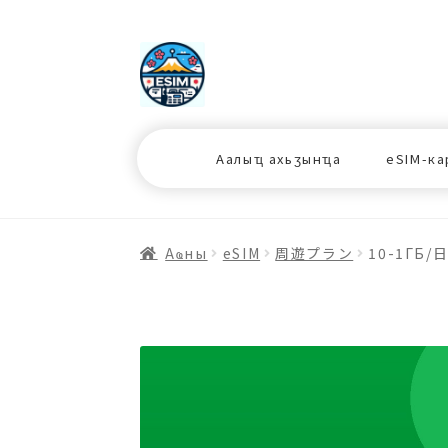
ナ
コ
ビ
ン
ゲ
テ
ー
ン
シ
ツ
Аалыҵ ахьӡынҵа
eSIM-ка
ョ
ス
ン
キ
へ
ッ
ス
プ
Аҩны
еSIM
周遊プラン
10-1ГБ/
キ
プ
プ