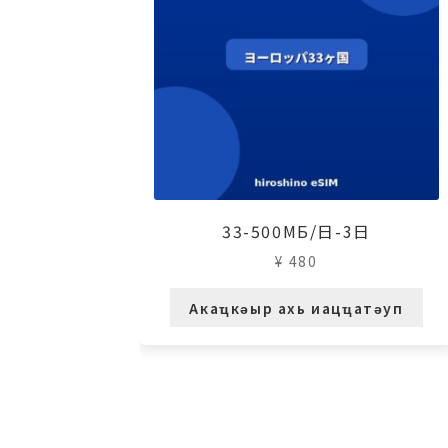
33-500МБ/日-3日
¥
480
Акаҵкәыр ахь иацҵатәуп