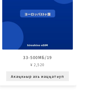
33-500МБ/19
¥
2,520
Акаҵкәыр ахь иацҵатәуп