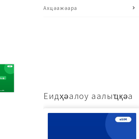
Ахцәажәара
Еидҳәалоу аалыҵқәа