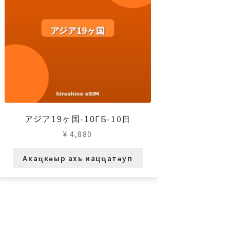
アジア19ヶ国-10ГБ-10日
¥
4,880
Акаҵкәыр ахь иацҵатәуп