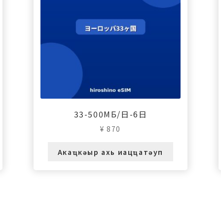
33-500МБ/日-6日
¥
870
Акаҵкәыр ахь иацҵатәуп