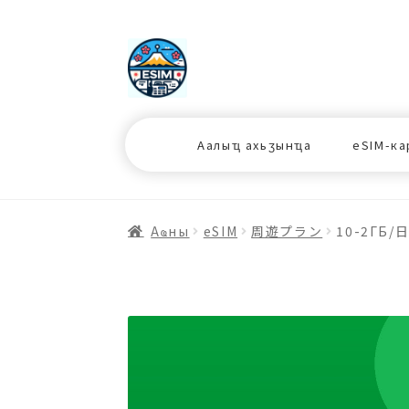
ナ
コ
ビ
ン
ゲ
テ
ー
ン
シ
ツ
Аалыҵ ахьӡынҵа
eSIM-ка
ョ
ス
ン
キ
へ
ッ
ス
プ
Аҩны
еSIM
周遊プラン
10-2ГБ/
キ
プ
プ