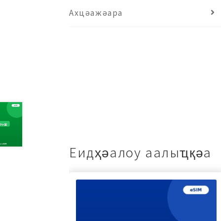
Ахцәажәара
Еидҳәалоу аалыҵқәа