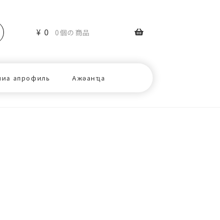
¥
0
0個の商品
ниа апрофиль
Ажәанҵа