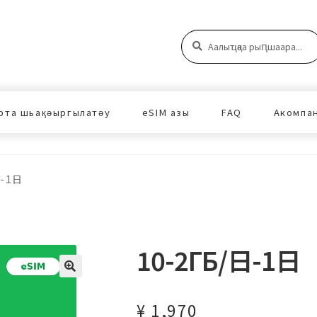
Аԥшаара:
Аԥшаара
рта шьақәыргылатәу
eSIM азы
FAQ
Акомпа
日-1日
10-2ГБ/日-1日
¥
1,970