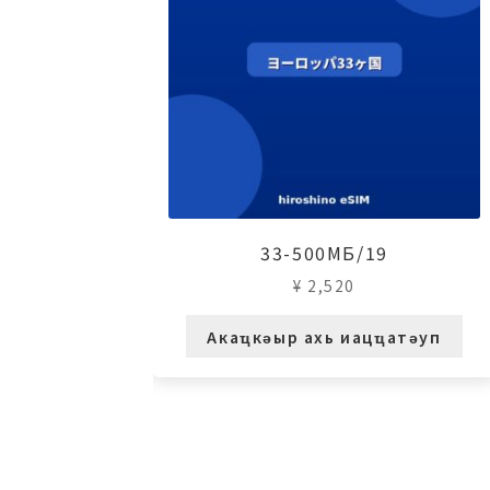
33-500МБ/19
¥
2,520
Акаҵкәыр ахь иацҵатәуп