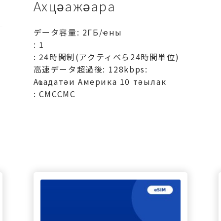
Ахцәажәара
データ容量: 2ГБ/ҽны
: 1
: 24時間制(アクティベら24時間単位)
高速データ超過後: 128kbps:
Аҩадатәи Америка 10 тәылак
: СМССМС