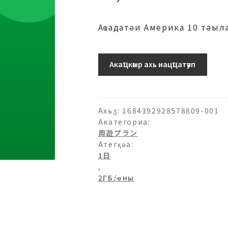
Аҩадатәи Америка 10 тәыл
10-
Акаҵкәыр ахь иацҵатәуп
2ГБ/
日-1
日
ахыԥхьаӡара
Ахьӡ:
1684392928578809-001
Акатегориа:
周遊プラン
Атегқәа:
1日
,
2ГБ/ҽны