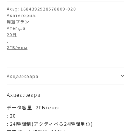
日
ахыԥхьаӡара
Ахьӡ:
1684392928578809-020
Акатегориа:
周遊プラン
Атегқәа:
20日
,
2ГБ/ҽны
Ахцәажәара
Ахцәажәара
データ容量: 2ГБ/ҽны
: 20
: 24時間制(アクティベら24時間単位)