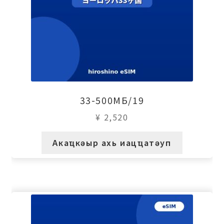
33-500МБ/19
¥
2,520
Акаҵкәыр ахь иацҵатәуп