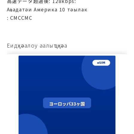
高速データ超過後: 128kbps:
Аҩадатәи Америка 10 тәылак
: СМССМС
Еидҳәалоу аалыҵқәа