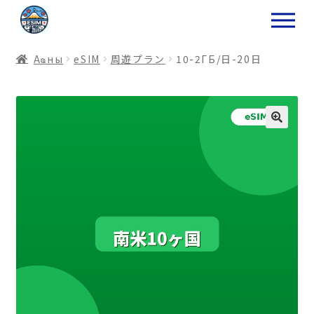
ナ
コ
ビ
ン
ゲ
テ
Аҩны
еSIM
周遊プラン
10-2ГБ/日-20日
ー
ン
シ
ツ
ョ
ス
ン
キ
へ
ッ
ス
プ
キ
プ
プ