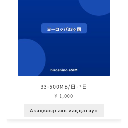
33-500МБ/日-7日
¥
1,000
Акаҵкәыр ахь иацҵатәуп