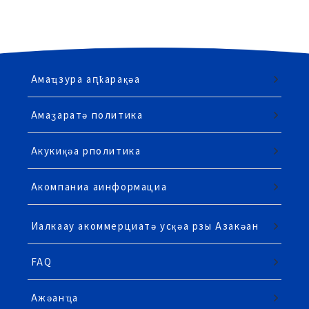
Амаҵзура аԥҟарақәа
Амаӡаратә политика
Акукиқәа рполитика
Акомпаниа аинформациа
Иалкаау акоммерциатә усқәа рзы Азакәан
FAQ
Ажәанҵа