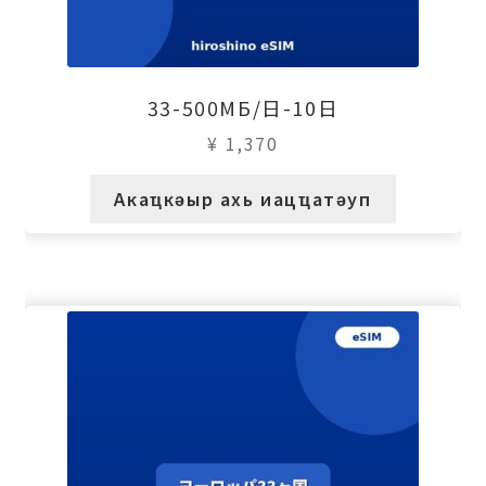
33-500МБ/日-10日
¥
1,370
Акаҵкәыр ахь иацҵатәуп