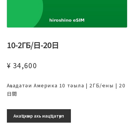
10-2ГБ/日-20日
¥
34,600
Аҩадатәи Америка 10 тәыла | 2ГБ/ҽны | 20
日間
10-
Акаҵкәыр ахь иацҵатәуп
2ГБ/
日-20