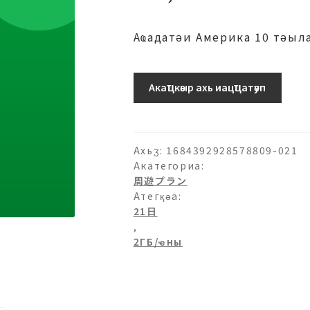
Аҩадатәи Америка 10 тәыл
10-
Акаҵкәыр ахь иацҵатәуп
2ГБ/
日-21
日
ахыԥхьаӡара
Ахьӡ:
1684392928578809-021
Акатегориа:
周遊プラン
Атегқәа:
21日
,
2ГБ/ҽны