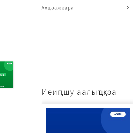
Ахцәажәара
Иеиԥшу аалыҵқәа