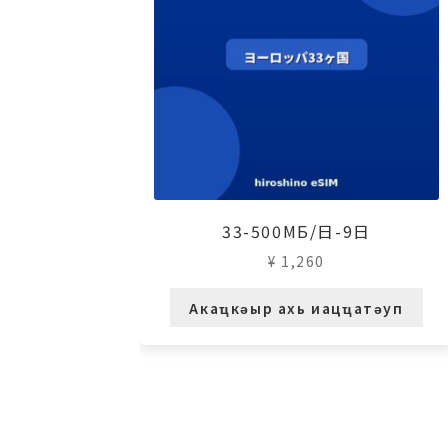
33-500МБ/日-9日
¥
1,260
Акаҵкәыр ахь иацҵатәуп