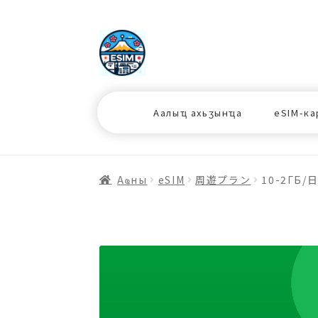
ナ
コ
ビ
ン
ゲ
テ
ー
ン
シ
ツ
Аалыҵ ахьӡынҵа
eSIM-ка
ョ
ス
ン
キ
へ
ッ
ス
プ
Аҩны
еSIM
周遊プラン
10-2ГБ/
キ
プ
プ