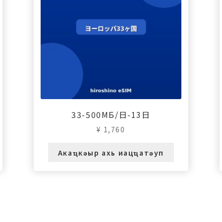
33-500МБ/日-13日
¥
1,760
Акаҵкәыр ахь иацҵатәуп