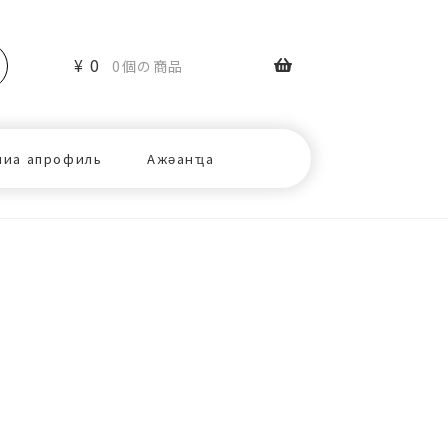
¥
0
0個の商品
ниа апрофиль
Ажәанҵа