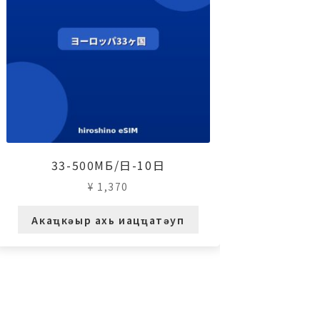
33-500МБ/日-10日
¥
1,370
Акаҵкәыр ахь иацҵатәуп