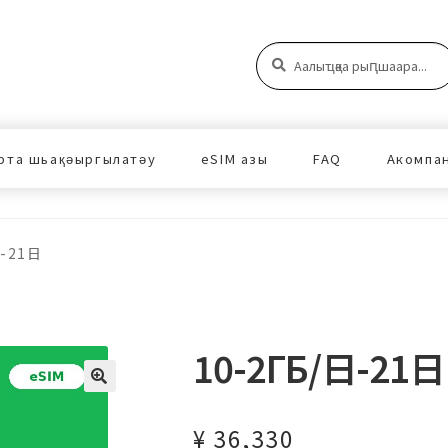
Аԥшаара:
Аԥшаара
рта шьақәыргылатәу
eSIM азы
FAQ
Акомпа
日-21日
10-2ГБ/日-21日
¥
36,330