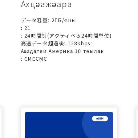
Ахцәажәара
データ容量: 2ГБ/ҽны
: 21
: 24時間制(アクティベら24時間単位)
高速データ超過後: 128kbps:
Аҩадатәи Америка 10 тәылак
: СМССМС