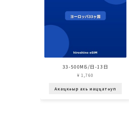
33-500МБ/日-13日
¥
1,760
Акаҵкәыр ахь иацҵатәуп