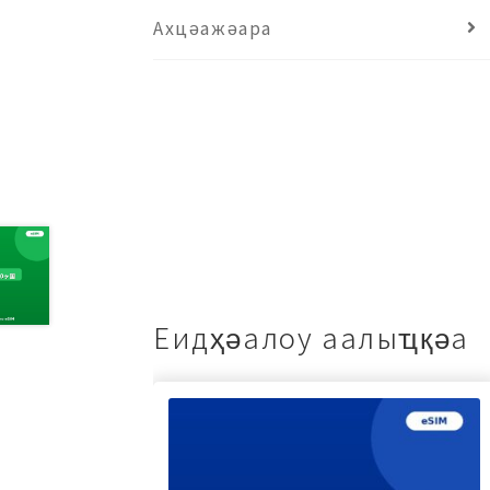
Ахцәажәара
Еидҳәалоу аалыҵқәа