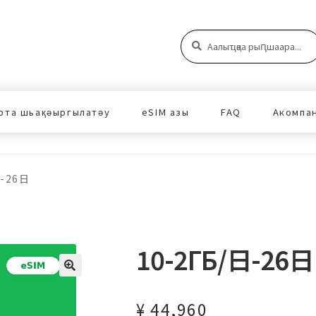
Аԥшаара:
Аԥшаара
рта шьақәыргылатәу
eSIM азы
FAQ
Акомпа
日-26日
10-2ГБ/日-26日
¥
44,960