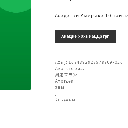
Аҩадатәи Америка 10 тәыл
10-
Акаҵкәыр ахь иацҵатәуп
2ГБ/
日-26
日
аԥхьаӡара
Ахьӡ:
1684392928578809-026
Акатегориа:
周遊プラン
Атегқәа:
26日
,
2ГБ/ҽны