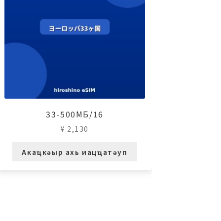
33-500МБ/16
¥
2,130
Акаҵкәыр ахь иацҵатәуп