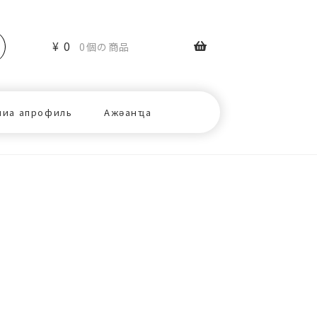
¥
0
0個の商品
ниа апрофиль
Ажәанҵа