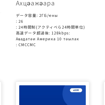
Ахцәажәара
データ容量: 2ГБ/ҽны
: 26
: 24時間制(アクティベら24時間単位)
高速データ超過後: 128kbps:
Аҩадатәи Америка 10 тәылак
: СМССМС