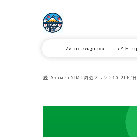
ナ
コ
ビ
ン
ゲ
テ
ー
ン
シ
ツ
Аалыҵ ахьӡынҵа
eSIM-ка
ョ
ス
ン
キ
へ
ッ
ス
プ
Аҩны
еSIM
周遊プラン
10-2ГБ/
キ
プ
プ