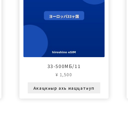
33-500МБ/11
¥
1,500
Акаҵкәыр ахь иацҵатәуп