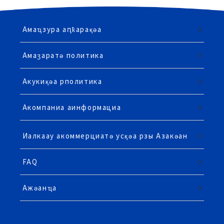
Амаҵзура аԥҟарақәа
Амаӡаратә политика
Акукиқәа рполитика
Акомпаниа аинформациа
Иалкаау акоммерциатә усқәа рзы Азакәан
FAQ
Ажәанҵа