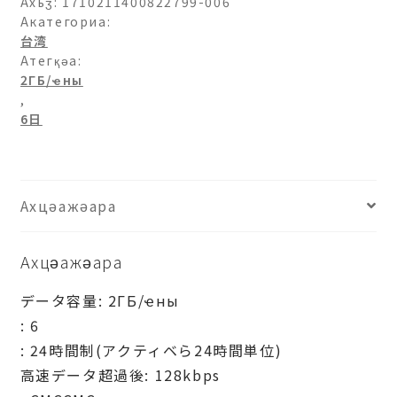
ашәагаа
Ахьӡ:
1710211400822799-006
Акатегориа:
台湾
Атегқәа:
2ГБ/ҽны
,
6日
Ахцәажәара
Ахцәажәара
データ容量: 2ГБ/ҽны
: 6
: 24時間制(アクティベら24時間単位)
高速データ超過後: 128kbps