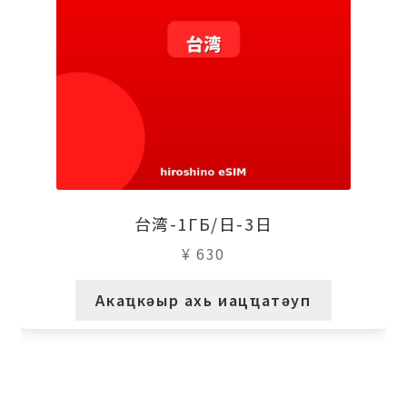
台湾-1ГБ/日-3日
¥
630
Акаҵкәыр ахь иацҵатәуп