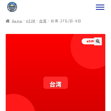
ナ
コ
ビ
ン
ゲ
テ
Аҩны
еSIM
台湾
台湾-2ГБ/日-6日
ー
ン
シ
ツ
ョ
ス
ン
キ
へ
ッ
ス
プ
キ
プ
プ