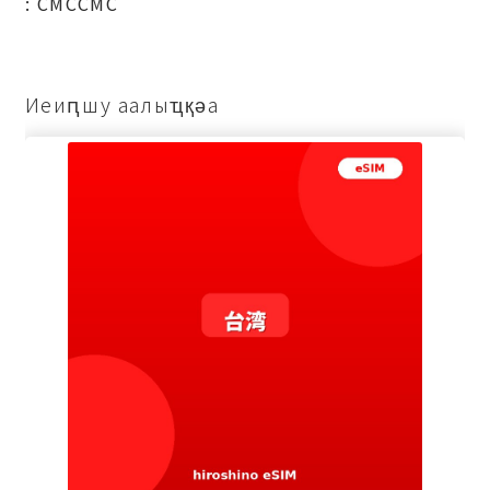
: СМССМС
Иеиԥшу аалыҵқәа