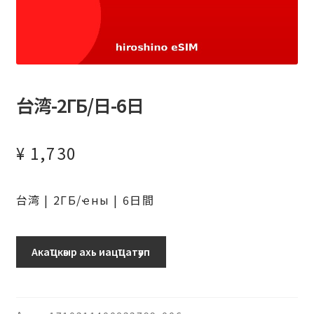
台湾-2ГБ/日-6日
¥
1,730
台湾 | 2ГБ/ҽны | 6日間
台
Акаҵкәыр ахь иацҵатәуп
湾-2ГБ/
日-6
日