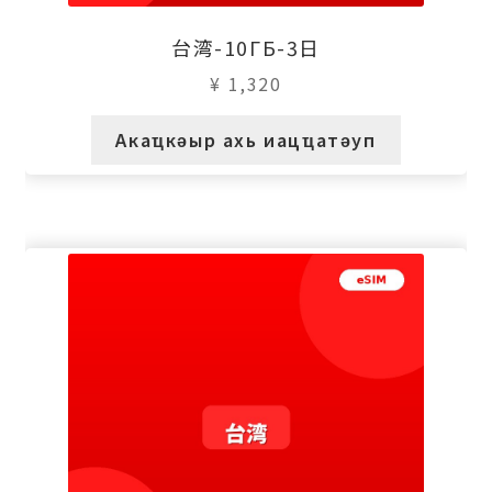
台湾-10ГБ-3日
¥
1,320
Акаҵкәыр ахь иацҵатәуп