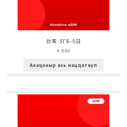
台湾-5ГБ-5日
¥
840
Акаҵкәыр ахь иацҵатәуп