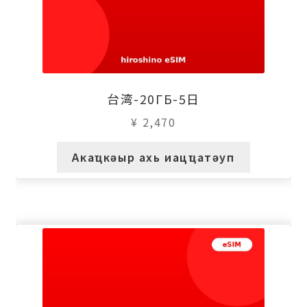
台湾-20ГБ-5日
¥
2,470
Акаҵкәыр ахь иацҵатәуп