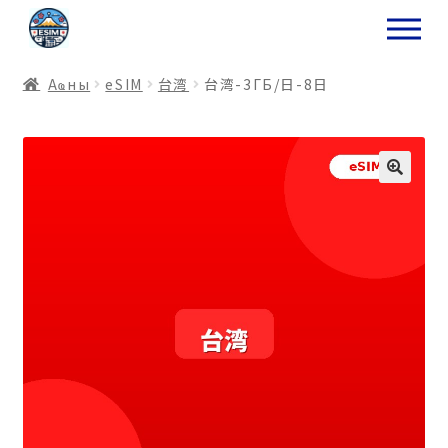
ナ
コ
ビ
ン
ゲ
テ
Аҩны
еSIM
台湾
台湾-3ГБ/日-8日
ー
ン
シ
ツ
ョ
ス
ン
キ
へ
ッ
ス
プ
キ
プ
プ