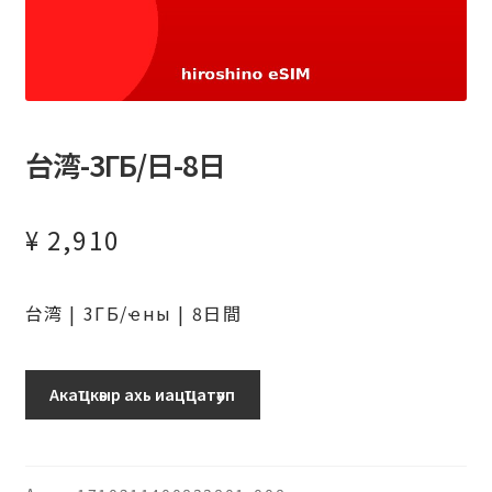
台湾-3ГБ/日-8日
¥
2,910
台湾 | 3ГБ/ҽны | 8日間
台
Акаҵкәыр ахь иацҵатәуп
湾-3ГБ/
日-8
日