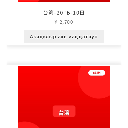
台湾-20ГБ-10日
¥
2,780
Акаҵкәыр ахь иацҵатәуп