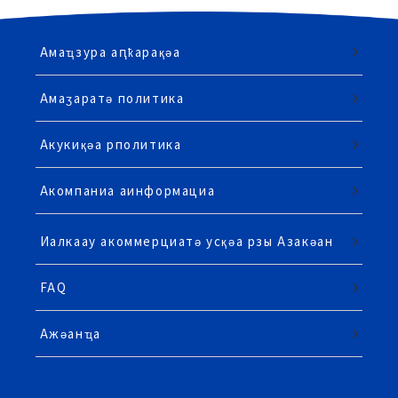
Амаҵзура аԥҟарақәа
Амаӡаратә политика
Акукиқәа рполитика
Акомпаниа аинформациа
Иалкаау акоммерциатә усқәа рзы Азакәан
FAQ
Ажәанҵа