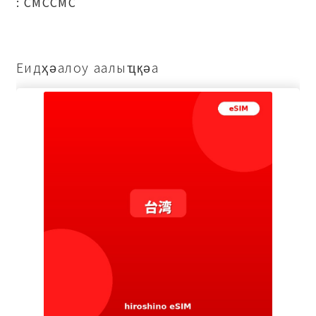
: СМССМС
Еидҳәалоу аалыҵқәа