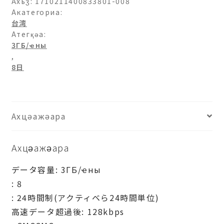
ашәагаа
Ахьӡ:
1710211400833801-008
Акатегориа:
台湾
Атегқәа:
3ГБ/ҽны
,
8日
Ахцәажәара
Ахцәажәара
データ容量: 3ГБ/ҽны
: 8
: 24時間制(アクティベら24時間単位)
高速データ超過後: 128kbps