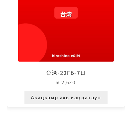
台湾-20ГБ-7日
¥
2,630
Акаҵкәыр ахь иацҵатәуп