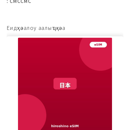
: СМССМС
Еидҳәалоу аалыҵқәа