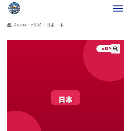
ナ
コ
ビ
ン
ゲ
テ
Аҩны
еSIM
日本
本
ー
ン
シ
ツ
ョ
ス
ン
キ
へ
ッ
ス
プ
キ
プ
プ