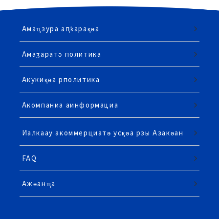
Амаҵзура аԥҟарақәа
Амаӡаратә политика
Акукиқәа рполитика
Акомпаниа аинформациа
Иалкаау акоммерциатә усқәа рзы Азакәан
FAQ
Ажәанҵа