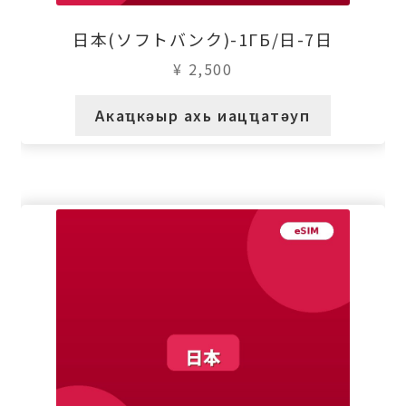
日本(ソフトバンク)-1ГБ/日-7日
¥
2,500
Акаҵкәыр ахь иацҵатәуп