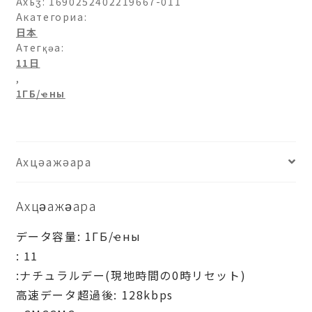
ト
Ахьӡ:
1690252402219667-011
バ
Акатегориа:
日本
ン
Атегқәа:
ク)
11日
プ
,
ロ
1ГБ/ҽны
モ
ー
シ
ョ
Ахцәажәара
ン-1ГБ/
日-11
Ахцәажәара
日
аԥхьаӡара
データ容量: 1ГБ/ҽны
: 11
:ナチュラルデー(現地時間の0時リセット)
高速データ超過後: 128kbps