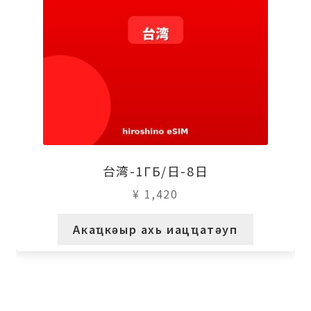
台湾-1ГБ/日-8日
¥
1,420
Акаҵкәыр ахь иацҵатәуп