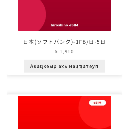
日本(ソフトバンク)-1ГБ/日-5日
¥
1,910
Акаҵкәыр ахь иацҵатәуп