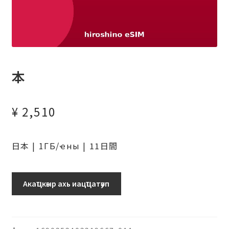
本
¥
2,510
日本 | 1ГБ/ҽны | 11日間
日
Акаҵкәыр ахь иацҵатәуп
本
(ソ
フ