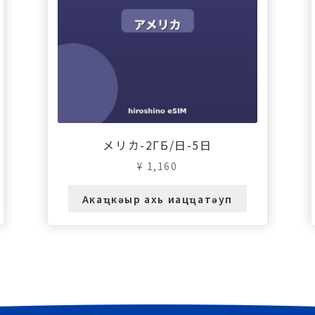
メリカ-2ГБ/日-5日
¥
1,160
Акаҵкәыр ахь иацҵатәуп