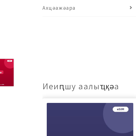
Ахцәажәара
Иеиԥшу аалыҵқәа