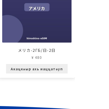
メリカ-2ГБ/日-2日
¥
480
Акаҵкәыр ахь иацҵатәуп