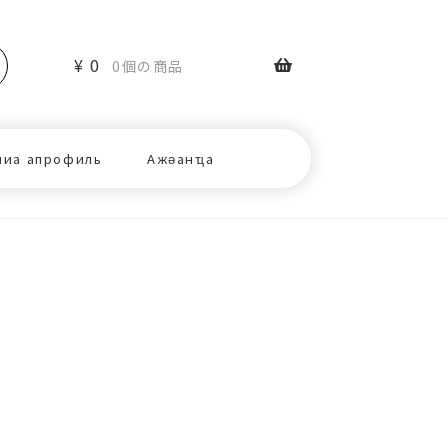
¥
0
0個の商品
ниа апрофиль
Ажәанҵа