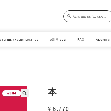
Аԥшаара:
Аԥшаара
рта шьақәыргылатәу
eSIM азы
FAQ
Акомпа
本
¥
6,770