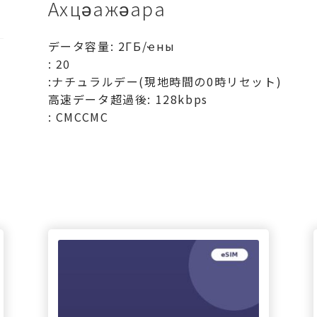
Ахцәажәара
ン-2ГБ/
日-20
データ容量: 2ГБ/ҽны
日
: 20
:ナチュラルデー(現地時間の0時リセット)
高速データ超過後: 128kbps
: СМССМС