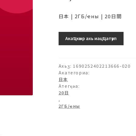
日本 | 2ГБ/ҽны | 20日間
日
Акаҵкәыр ахь иацҵатәуп
本
(ソ
フ
ト
Ахьӡ:
1690252402213666-020
バ
Акатегориа:
日本
ン
Атегқәа:
ク)
20日
プ
,
ロ
2ГБ/ҽны
モ
ー
シ
ョ