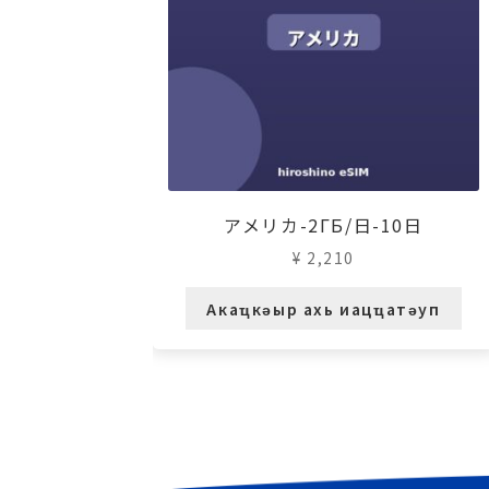
アメリカ-2ГБ/日-10日
¥
2,210
Акаҵкәыр ахь иацҵатәуп