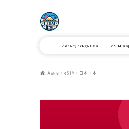
ナ
コ
ビ
ン
ゲ
テ
ー
ン
シ
ツ
Аалыҵ ахьӡынҵа
eSIM-ка
ョ
ス
ン
キ
へ
ッ
ス
プ
Аҩны
еSIM
日本
本
キ
プ
プ