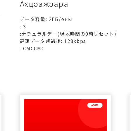
Ахцәажәара
ン-2ГБ/
日-3
データ容量: 2ГБ/ҽны
日
: 3
ахыԥхьаӡара
:ナチュラルデー(現地時間の0時リセット)
高速データ超過後: 128kbps
: СМССМС