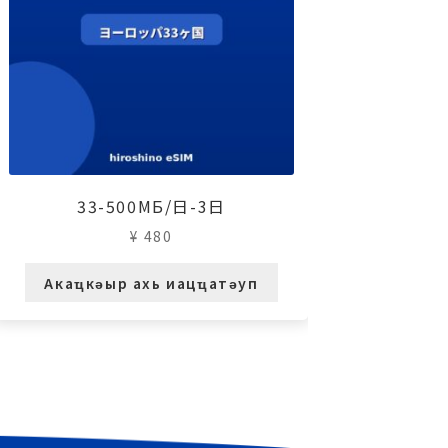
33-500МБ/日-3日
¥
480
Акаҵкәыр ахь иацҵатәуп