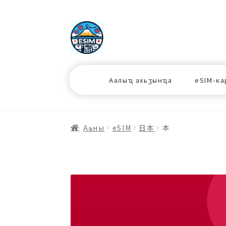
ナ
コ
ビ
ン
ゲ
テ
ー
ン
シ
ツ
Аалыҵ ахьӡынҵа
eSIM-ка
ョ
ス
ン
キ
へ
ッ
ス
プ
Аҩны
еSIM
日本
本
キ
プ
プ