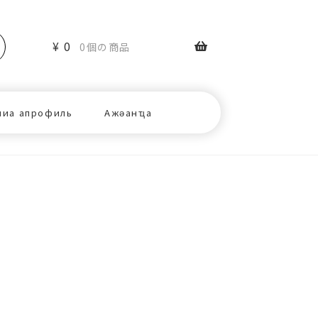
¥
0
0個の商品
ниа апрофиль
Ажәанҵа