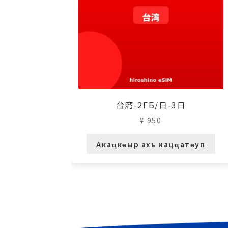
台湾-2ГБ/日-3日
¥
950
Акаҵкәыр ахь иацҵатәуп