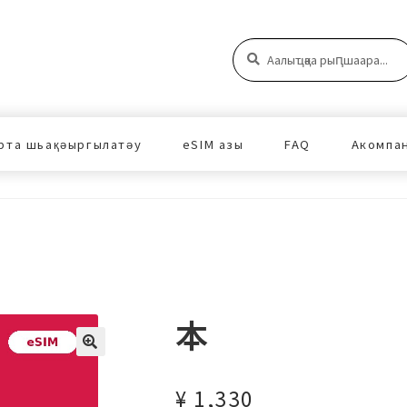
Аԥшаара:
Аԥшаара
рта шьақәыргылатәу
eSIM азы
FAQ
Акомпа
本
¥
1,330