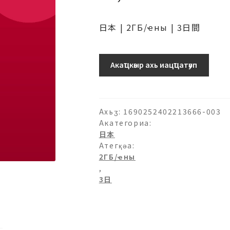
日本 | 2ГБ/ҽны | 3日間
日
Акаҵкәыр ахь иацҵатәуп
本
(ソ
フ
ト
Ахьӡ:
1690252402213666-003
バ
Акатегориа:
日本
ン
Атегқәа:
ク)
2ГБ/ҽны
プ
,
ロ
3日
モ
ー
シ
ョ