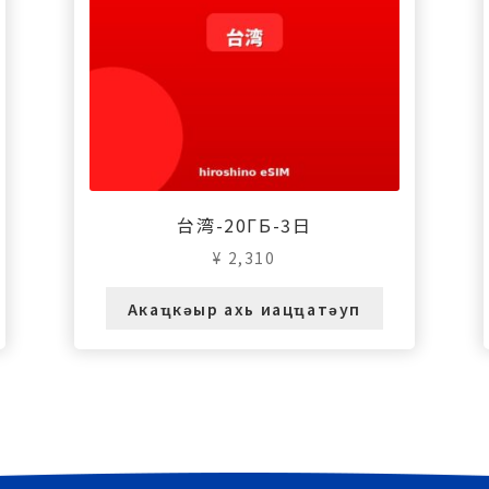
台湾-20ГБ-3日
¥
2,310
Акаҵкәыр ахь иацҵатәуп