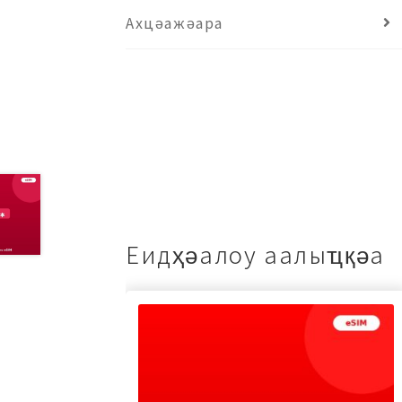
Ахцәажәара
Еидҳәалоу аалыҵқәа