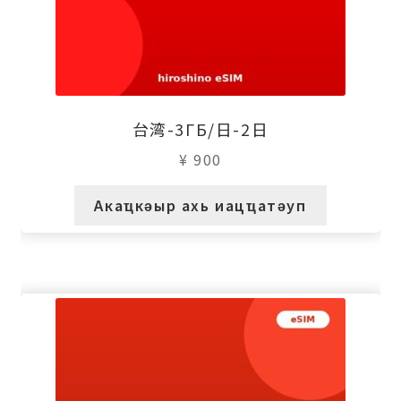
台湾-3ГБ/日-2日
¥
900
Акаҵкәыр ахь иацҵатәуп