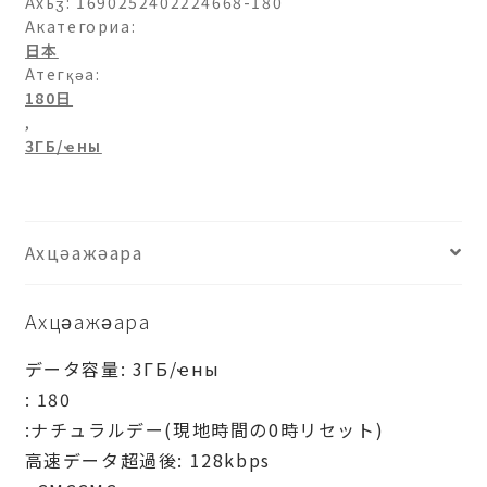
ト
Ахьӡ:
1690252402224668-180
バ
Акатегориа:
日本
ン
Атегқәа:
ク)
180日
プ
,
ロ
3ГБ/ҽны
モ
ー
シ
ョ
Ахцәажәара
ン-3ГБ/
日-180
Ахцәажәара
日
аԥхьаӡара
データ容量: 3ГБ/ҽны
: 180
:ナチュラルデー(現地時間の0時リセット)
高速データ超過後: 128kbps