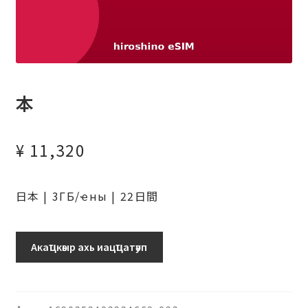
本
¥
11,320
日本 | 3ГБ/ҽны | 22日間
日
Акаҵкәыр ахь иацҵатәуп
本
(ソ
フ