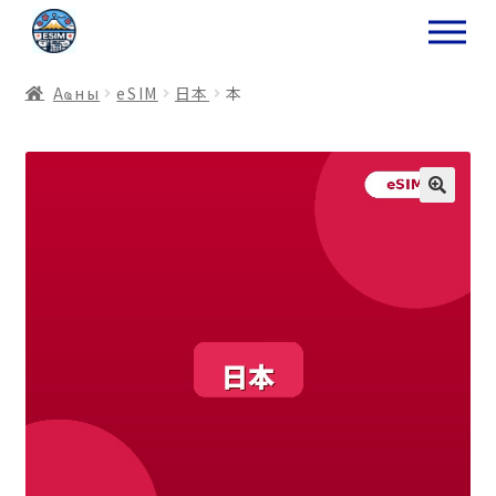
ナ
コ
ビ
ン
ゲ
テ
Аҩны
еSIM
日本
本
ー
ン
シ
ツ
ョ
ス
ン
キ
へ
ッ
ス
プ
キ
プ
プ