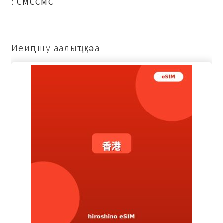
: СМССМС
Иеиԥшу аалыҵқәа