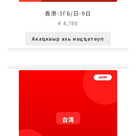
香港-3ГБ/日-9日
¥
4,760
Акаҵкәыр ахь иацҵатәуп