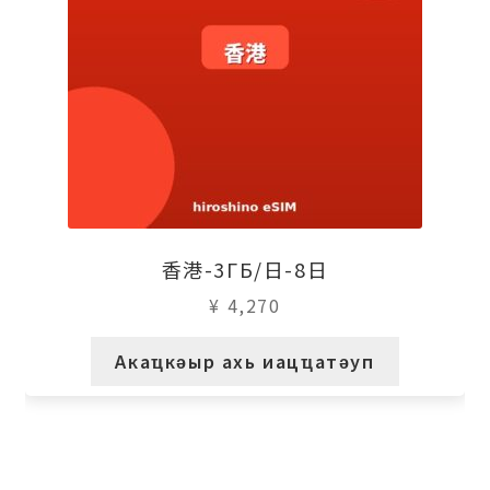
香港-3ГБ/日-8日
¥
4,270
Акаҵкәыр ахь иацҵатәуп