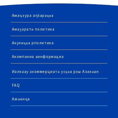
Амаҵзура аԥҟарақәа
Амаӡаратә политика
Акукиқәа рполитика
Акомпаниа аинформациа
Иалкаау акоммерциатә усқәа рзы Азакәан
FAQ
Ажәанҵа