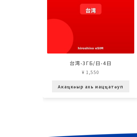
台湾-3ГБ/日-4日
¥
1,550
Акаҵкәыр ахь иацҵатәуп