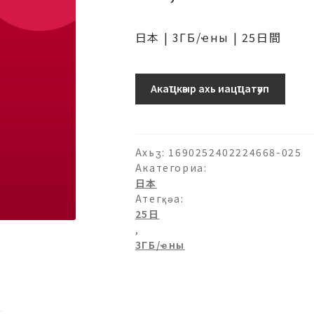
日本 | 3ГБ/ҽны | 25日間
日
Акаҵкәыр ахь иацҵатәуп
本
(ソ
フ
ト
Ахьӡ:
1690252402224668-025
バ
Акатегориа:
日本
ン
Атегқәа:
ク)
25日
プ
,
ロ
3ГБ/ҽны
モ
ー
シ
ョ