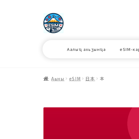
ナ
コ
ビ
ン
ゲ
テ
ー
ン
シ
ツ
Аалыҵ ахьӡынҵа
eSIM-ка
ョ
ス
ン
キ
へ
ッ
ス
プ
Аҩны
еSIM
日本
本
キ
プ
プ