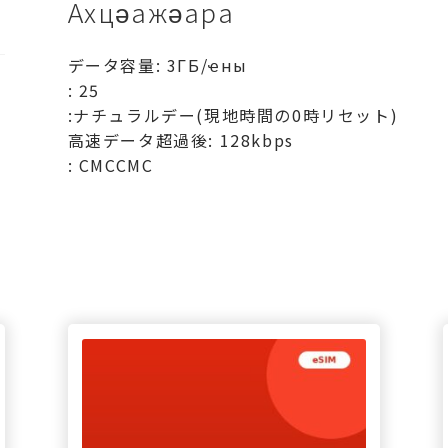
Ахцәажәара
ン-3ГБ/
日-25
データ容量: 3ГБ/ҽны
日
: 25
ахыԥхьаӡара
:ナチュラルデー(現地時間の0時リセット)
高速データ超過後: 128kbps
: СМССМС