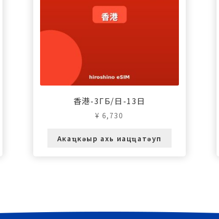
香港-3ГБ/日-13日
¥
6,730
Акаҵкәыр ахь иацҵатәуп