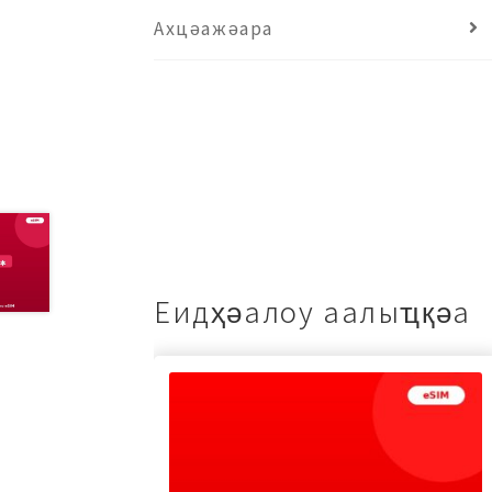
Ахцәажәара
Еидҳәалоу аалыҵқәа