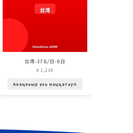
台湾-3ГБ/日-6日
¥
2,230
Акаҵкәыр ахь иацҵатәуп