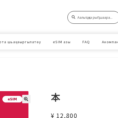
Аԥшаара:
Аԥшаара
рта шьақәыргылатәу
eSIM азы
FAQ
Акомпа
本
¥
12,800