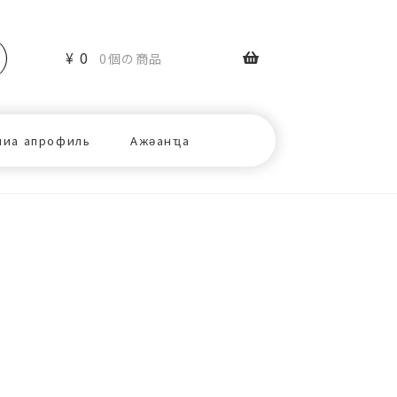
¥
0
0個の商品
ниа апрофиль
Ажәанҵа