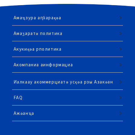
Амаҵзура аԥҟарақәа
Амаӡаратә политика
Акукиқәа рполитика
Акомпаниа аинформациа
Иалкаау акоммерциатә усқәа рзы Азакәан
FAQ
Ажәанҵа