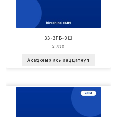
33-3ГБ-9日
¥
870
Акаҵкәыр ахь иацҵатәуп