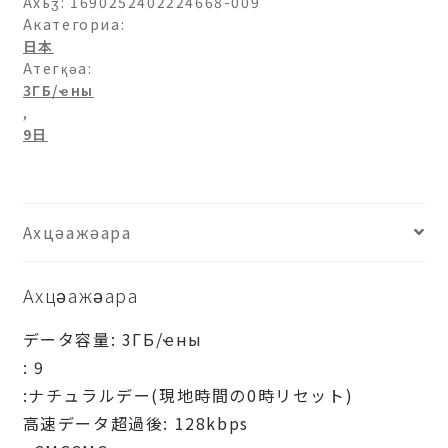
ト
Ахьӡ:
1690252402224668-009
バ
Акатегориа:
日本
ン
Атегқәа:
ク)
3ГБ/ҽны
プ
,
ロ
9日
モ
ー
シ
ョ
Ахцәажәара
ン-3ГБ/
日-9
Ахцәажәара
日
ахыԥхьаӡара
データ容量: 3ГБ/ҽны
: 9
:ナチュラルデー(現地時間の0時リセット)
高速データ超過後: 128kbps