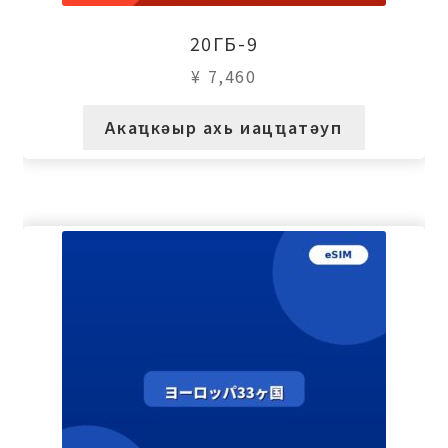
20ГБ-9
¥
7,460
Акаҵкәыр ахь иацҵатәуп