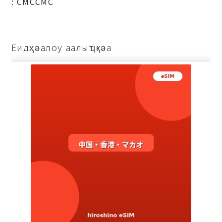
: СМССМС
Еидҳәалоу аалыҵқәа