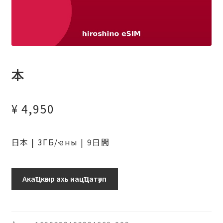
本
¥
4,950
日本 | 3ГБ/ҽны | 9日間
日
Акаҵкәыр ахь иацҵатәуп
本
(ソ
フ