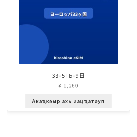
33-5ГБ-9日
¥
1,260
Акаҵкәыр ахь иацҵатәуп