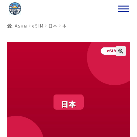
ナ
コ
ビ
ン
ゲ
テ
Аҩны
еSIM
日本
本
ー
ン
シ
ツ
ョ
ス
ン
キ
へ
ッ
ス
プ
キ
プ
プ