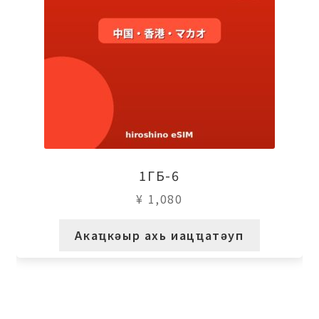
1ГБ-6
¥
1,080
Акаҵкәыр ахь иацҵатәуп