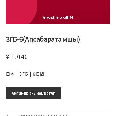
3ГБ-6(Аԥсабаратә мшы)
¥
1,040
日本 | 3ГБ | 6日間
日
Акаҵкәыр ахь иацҵатәуп
本
(IIJ
ド