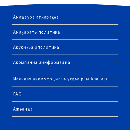
Амаҵзура аԥҟарақәа
Амаӡаратә политика
Акукиқәа рполитика
Акомпаниа аинформациа
Иалкаау акоммерциатә усқәа рзы Азакәан
FAQ
Ажәанҵа