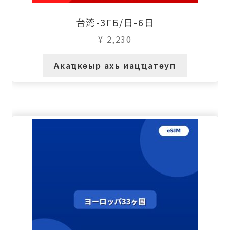
台湾-3ГБ/日-6日
¥
2,230
Акаҵкәыр ахь иацҵатәуп