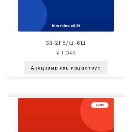
33-2ГБ/日-6日
¥
1,940
Акаҵкәыр ахь иацҵатәуп