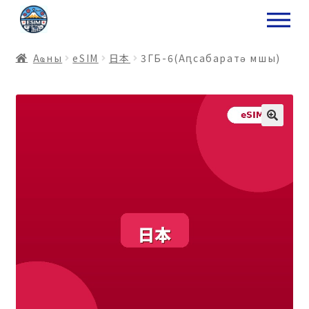
ナ
コ
ビ
ン
ゲ
テ
Аҩны
еSIM
日本
3ГБ-6(Аԥсабаратә мшы)
ー
ン
シ
ツ
ョ
ス
ン
キ
へ
ッ
ス
プ
キ
プ
プ