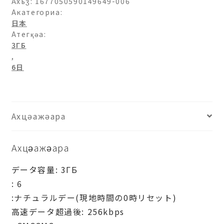
コ
Ахьӡ:
1677050590149649-006
モ)3ГБ-6
Акатегориа:
日本
日
Атегқәа:
(Аԥсабаратә
3ГБ
мшы)
,
ашәагаа
6日
Ахцәажәара
Ахцәажәара
データ容量: 3ГБ
: 6
:ナチュラルデー(現地時間の0時リセット)
高速データ超過後: 256kbps