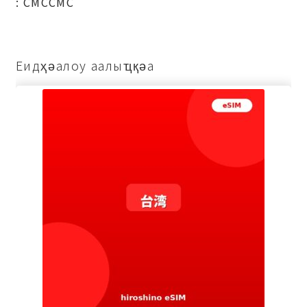
: СМССМС
Еидҳәалоу аалыҵқәа