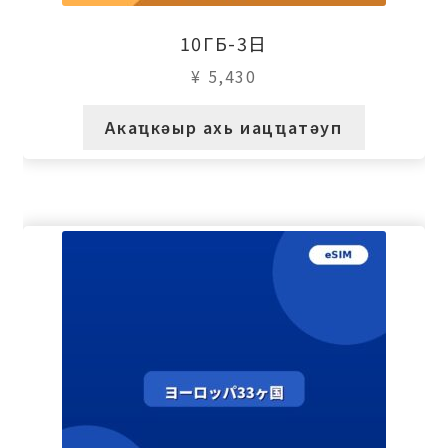
10ГБ-3日
¥
5,430
Акаҵкәыр ахь иацҵатәуп