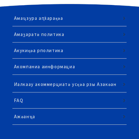
Амаҵзура аԥҟарақәа
Амаӡаратә политика
Акукиқәа рполитика
Акомпаниа аинформациа
Иалкаау акоммерциатә усқәа рзы Азакәан
FAQ
Ажәанҵа