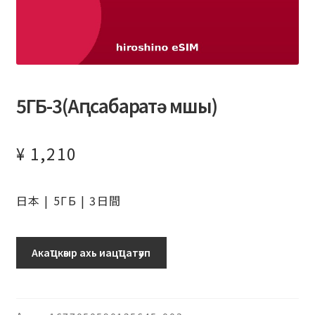
5ГБ-3(Аԥсабаратә мшы)
¥
1,210
日本 | 5ГБ | 3日間
日
Акаҵкәыр ахь иацҵатәуп
本
(IIJ
ド