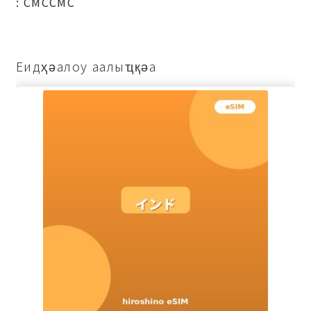
: СМССМС
Еидҳәалоу аалыҵқәа