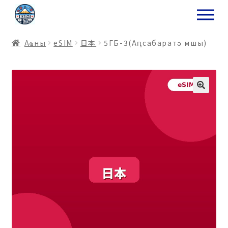
ナ
コ
ビ
ン
ゲ
テ
Аҩны
еSIM
日本
5ГБ-3(Аԥсабаратә мшы)
ー
ン
シ
ツ
ョ
ス
ン
キ
へ
ッ
ス
プ
キ
プ
プ