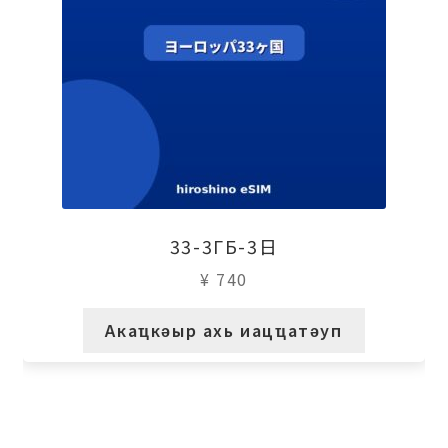
33-3ГБ-3日
¥
740
Акаҵкәыр ахь иацҵатәуп