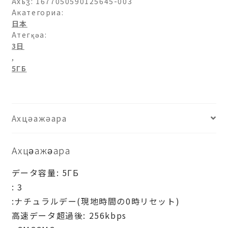
コ
Ахьӡ:
1677050590125645-003
モ)5ГБ-3
Акатегориа:
日本
日
Атегқәа:
(Аԥсабаратә
3日
мшы)
,
ашәагаа
5ГБ
Ахцәажәара
Ахцәажәара
データ容量: 5ГБ
: 3
:ナチュラルデー(現地時間の0時リセット)
高速データ超過後: 256kbps