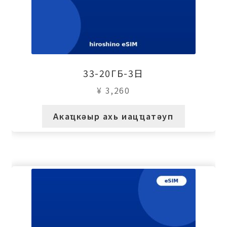
33-20ГБ-3日
¥
3,260
Акаҵкәыр ахь иацҵатәуп