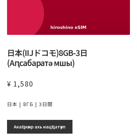
日本(IIJドコモ)8GB-3日
(Аԥсабаратә мшы)
¥
1,580
日本 | 8ГБ | 3日間
日
Акаҵкәыр ахь иацҵатәуп
本