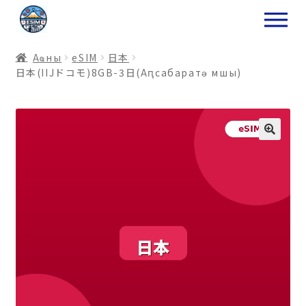
ナ
コ
ビ
ン
ゲ
テ
Аҩны
еSIM
日本
ー
ン
日本(IIJドコモ)8GB-3日(Аԥсабаратә мшы)
シ
ツ
ョ
ス
ン
キ
へ
ッ
ス
プ
キ
プ
プ