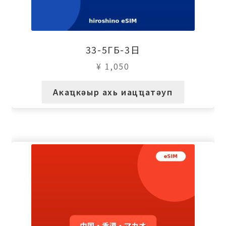
33-5ГБ-3日
¥
1,050
Акаҵкәыр ахь иацҵатәуп