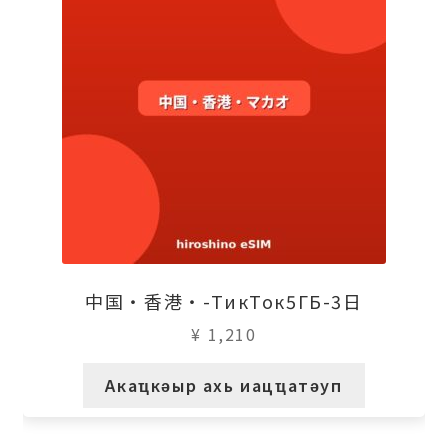
中国・香港・-ТикТок5ГБ-3日
¥
1,210
Акаҵкәыр ахь иацҵатәуп