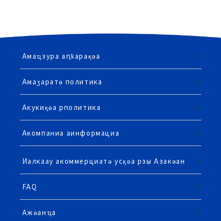
Амаҵзура аԥҟарақәа
Амаӡаратә политика
Акукиқәа рполитика
Акомпаниа аинформациа
Иалкаау акоммерциатә усқәа рзы Азакәан
FAQ
Ажәанҵа