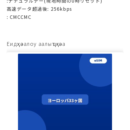
:ナチュラルデー(現地時間の0時リセット)
高速データ超過後: 256kbps
: СМССМС
Еидҳәалоу аалыҵқәа