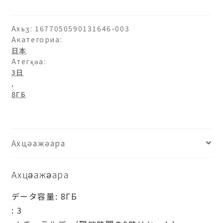
(IIJ
ド
コ
Ахьӡ:
1677050590131646-003
モ)8ГБ-3
Акатегориа:
日本
日
Атегқәа:
(Аԥсабаратә
3日
мшы)
,
ашәагаа
8ГБ
Ахцәажәара
Ахцәажәара
データ容量: 8ГБ
: 3