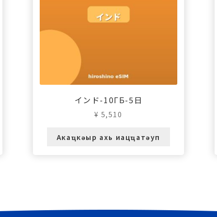
インド-10ГБ-5日
¥
5,510
Акаҵкәыр ахь иацҵатәуп