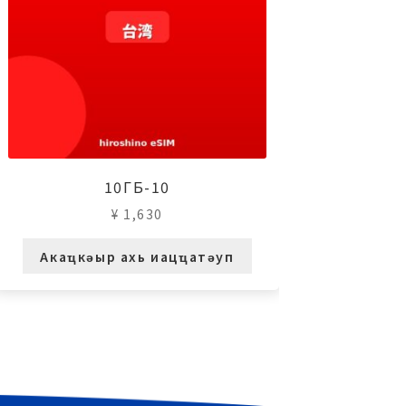
10ГБ-10
¥
1,630
Акаҵкәыр ахь иацҵатәуп