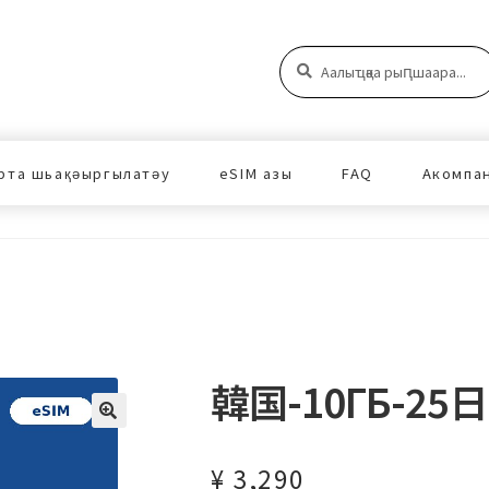
Аԥшаара:
Аԥшаара
рта шьақәыргылатәу
eSIM азы
FAQ
Акомпа
韓国-10ГБ-25日
¥
3,290