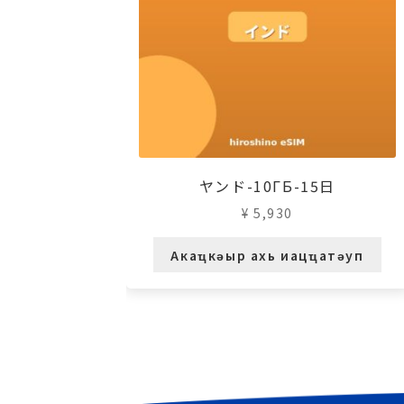
ヤンド-10ГБ-15日
¥
5,930
Акаҵкәыр ахь иацҵатәуп