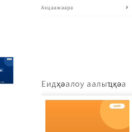
Ахцәажәара
Еидҳәалоу аалыҵқәа