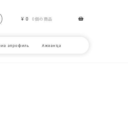
¥
0
0個の商品
ниа апрофиль
Ажәанҵа