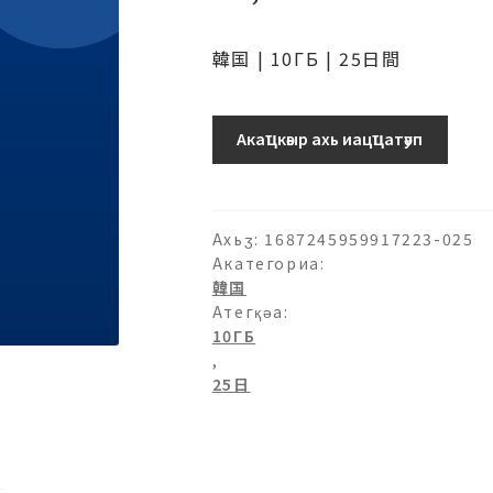
韓国 | 10ГБ | 25日間
韓
Акаҵкәыр ахь иацҵатәуп
国-10ГБ-25
日
ашәагаа
Ахьӡ:
1687245959917223-025
Акатегориа:
韓国
Атегқәа:
10ГБ
,
25日