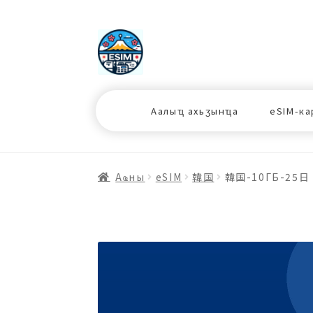
ナ
コ
ビ
ン
ゲ
テ
ー
ン
シ
ツ
Аалыҵ ахьӡынҵа
eSIM-ка
ョ
ス
ン
キ
へ
ッ
ス
プ
Аҩны
еSIM
韓国
韓国-10ГБ-25日
キ
プ
プ