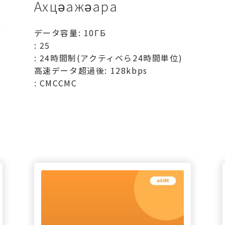
Ахцәажәара
データ容量: 10ГБ
: 25
: 24時間制(アクティベら24時間単位)
高速データ超過後: 128kbps
: СМССМС