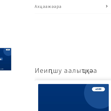
Ахцәажәара
Иеиԥшу аалыҵқәа