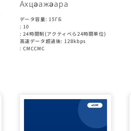
Ахцәажәара
データ容量: 15ГБ
: 10
: 24時間制(アクティベら24時間単位)
高速データ超過後: 128kbps
: СМССМС