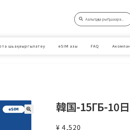
Аԥшаара:
Аԥшаара
рта шьақәыргылатәу
eSIM азы
FAQ
Акомпа
韓国-15ГБ-10日
¥
4,520