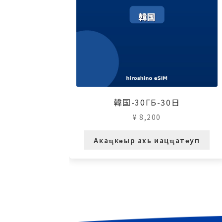
韓国-30ГБ-30日
¥
8,200
Акаҵкәыр ахь иацҵатәуп