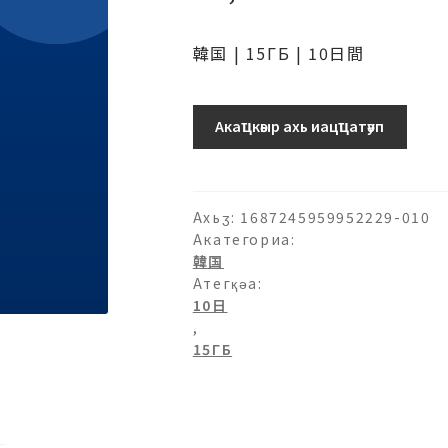
韓国 | 15ГБ | 10日間
韓
Акаҵкәыр ахь иацҵатәуп
国-15ГБ-10
日
ашәагаа
Ахьӡ:
1687245959952229-010
Акатегориа:
韓国
Атегқәа:
10日
,
15ГБ