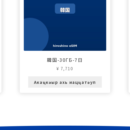
韓国-30ГБ-7日
¥
7,710
Акаҵкәыр ахь иацҵатәуп