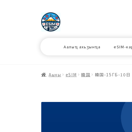
ナ
コ
ビ
ン
ゲ
テ
ー
ン
シ
ツ
Аалыҵ ахьӡынҵа
eSIM-ка
ョ
ス
ン
キ
へ
ッ
ス
プ
Аҩны
еSIM
韓国
韓国-15ГБ-10日
キ
プ
プ