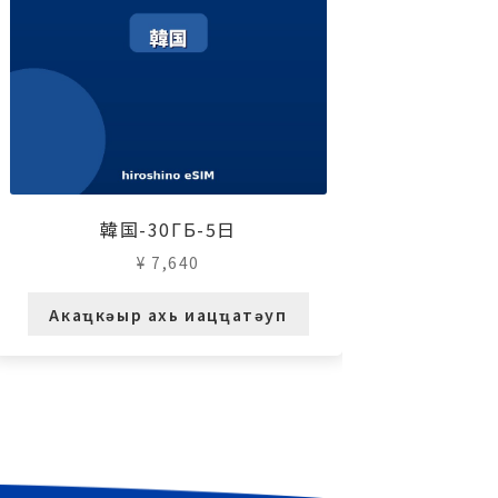
韓国-30ГБ-5日
¥
7,640
Акаҵкәыр ахь иацҵатәуп