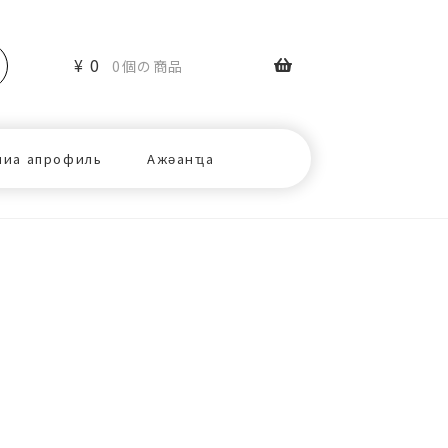
¥
0
0個の商品
ниа апрофиль
Ажәанҵа