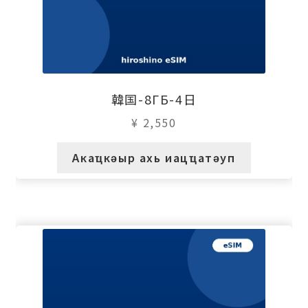
韓国-8ГБ-4日
¥
2,550
Акаҵкәыр ахь иацҵатәуп