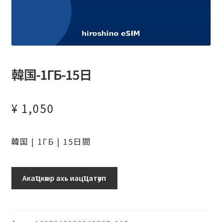
韓国-1ГБ-15日
¥
1,050
韓国 | 1ГБ | 15日間
韓
Акаҵкәыр ахь иацҵатәуп
国-1ГБ-15
日
ашәагаа