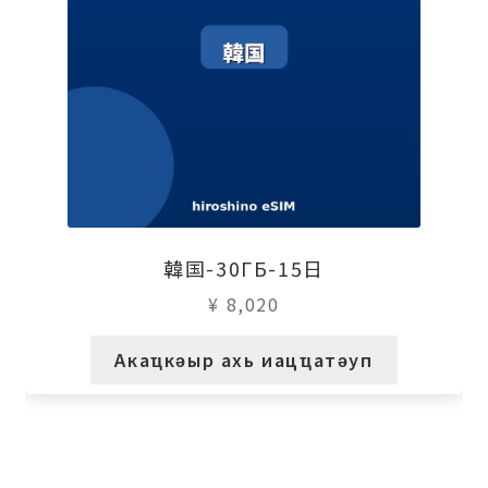
韓国-30ГБ-15日
¥
8,020
Акаҵкәыр ахь иацҵатәуп