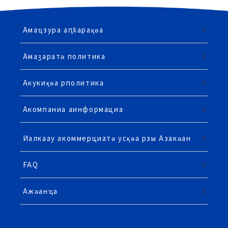
Амаҵзура аԥҟарақәа
Амаӡаратә политика
Акукиқәа рполитика
Акомпаниа аинформациа
Иалкаау акоммерциатә усқәа рзы Азакәан
FAQ
Ажәанҵа