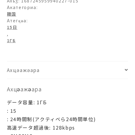
Ахьӡ:
1687245959940227-015
Акатегориа:
韓国
Атегқәа:
15日
,
1ГБ
Ахцәажәара
Ахцәажәара
データ容量: 1ГБ
: 15
: 24時間制(アクティベら24時間単位)
高速データ超過後: 128kbps