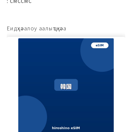
: СМССМС
Еидҳәалоу аалыҵқәа