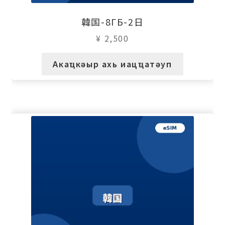
韓国-8ГБ-2日
¥
2,500
Акаҵкәыр ахь иацҵатәуп