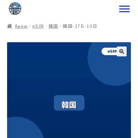
ナ
コ
ビ
ン
ゲ
テ
Аҩны
еSIM
韓国
韓国-1ГБ-15日
ー
ン
シ
ツ
ョ
ス
ン
キ
へ
ッ
ス
プ
キ
プ
プ