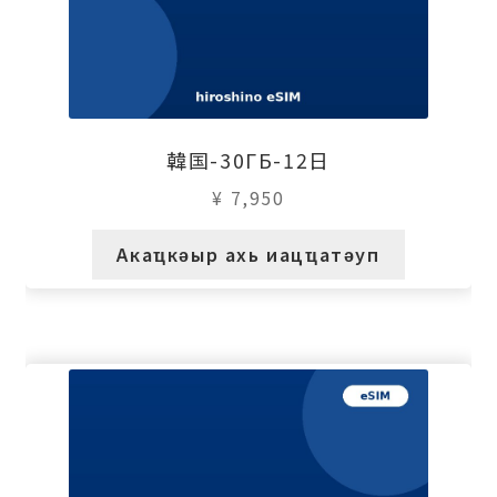
韓国-30ГБ-12日
¥
7,950
Акаҵкәыр ахь иацҵатәуп