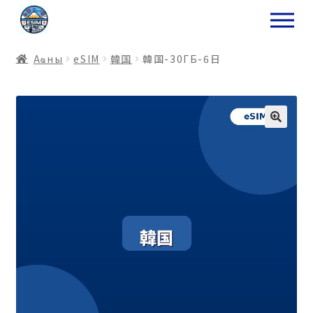
ナ
コ
ビ
ン
ゲ
テ
Аҩны
еSIM
韓国
韓国-30ГБ-6日
ー
ン
シ
ツ
ョ
ス
ン
キ
へ
ッ
ス
プ
キ
プ
プ