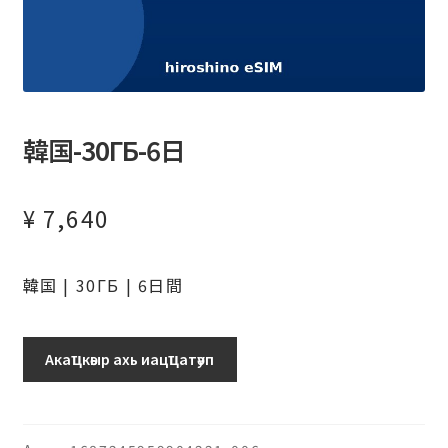
韓国-30ГБ-6日
¥
7,640
韓国 | 30ГБ | 6日間
韓
Акаҵкәыр ахь иацҵатәуп
国-30ГБ-6
日
ашәагаа