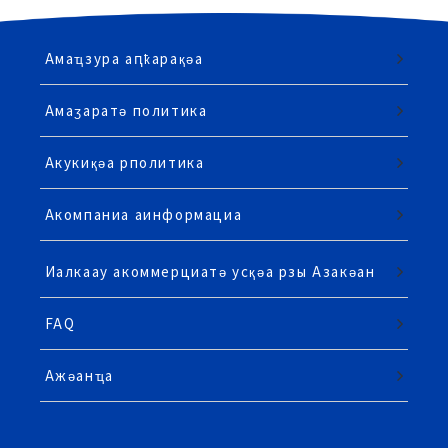
Амаҵзура аԥҟарақәа
Амаӡаратә политика
Акукиқәа рполитика
Акомпаниа аинформациа
Иалкаау акоммерциатә усқәа рзы Азакәан
FAQ
Ажәанҵа