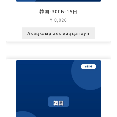
韓国-30ГБ-15日
¥
8,020
Акаҵкәыр ахь иацҵатәуп