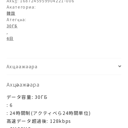
Ахьӡ:
1687245959904221-006
Акатегориа:
韓国
Атегқәа:
30ГБ
,
6日
Ахцәажәара
Ахцәажәара
データ容量: 30ГБ
: 6
: 24時間制(アクティベら24時間単位)
高速データ超過後: 128kbps