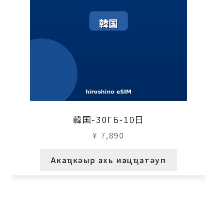
韓国-30ГБ-10日
¥
7,890
Акаҵкәыр ахь иацҵатәуп