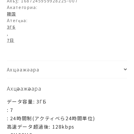
Ахьӡ:
1687245959928225-007
Акатегориа:
韓国
Атегқәа:
3ГБ
,
7日
Ахцәажәара
Ахцәажәара
データ容量: 3ГБ
: 7
: 24時間制(アクティベら24時間単位)
高速データ超過後: 128kbps