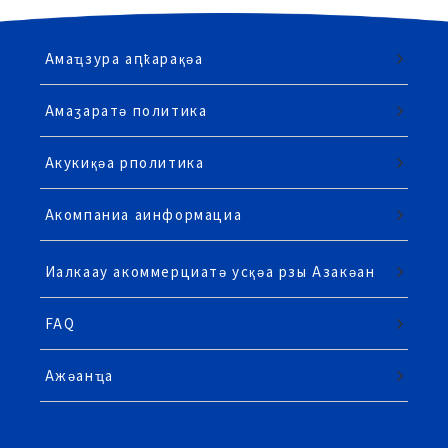
Амаҵзура аԥҟарақәа
Амаӡаратә политика
Акукиқәа рполитика
Акомпаниа аинформациа
Иалкаау акоммерциатә усқәа рзы Азакәан
FAQ
Ажәанҵа