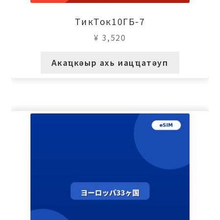
ТикТок10ГБ-7
¥
3,520
Акаҵкәыр ахь иацҵатәуп