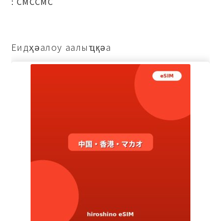
: СМССМС
Еидҳәалоу аалыҵқәа