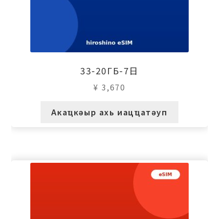
33-20ГБ-7日
¥
3,670
Акаҵкәыр ахь иацҵатәуп