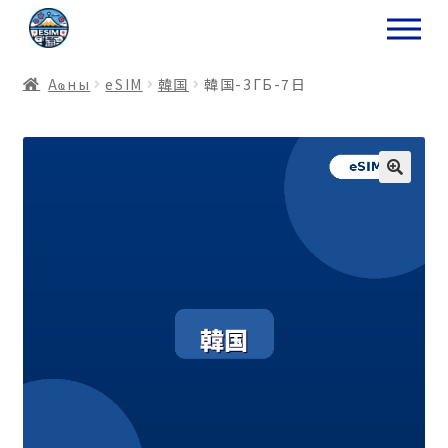
ナ
コ
ビ
ン
ゲ
テ
Аҩны
еSIM
韓国
韓国-3ГБ-7日
ー
ン
シ
ツ
ョ
ス
ン
キ
へ
ッ
ス
プ
キ
プ
プ