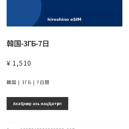
韓国-3ГБ-7日
¥
1,510
韓国 | 3ГБ | 7日間
韓
Акаҵкәыр ахь иацҵатәуп
国-3ГБ-7
日
ашәагаа