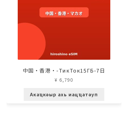
中国・香港・-ТикТок15ГБ-7日
¥
6,790
Акаҵкәыр ахь иацҵатәуп