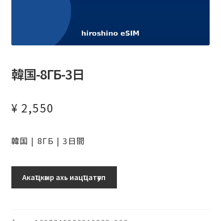
韓国-8ГБ-3日
¥
2,550
韓国 | 8ГБ | 3日間
韓
Акаҵкәыр ахь иацҵатәуп
国-8ГБ-3
日
ашәагаа