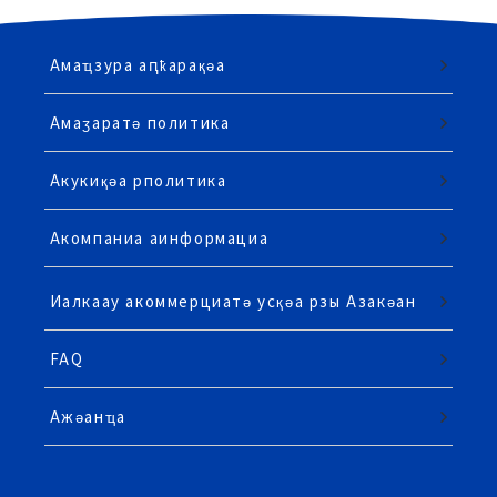
Амаҵзура аԥҟарақәа
Амаӡаратә политика
Акукиқәа рполитика
Акомпаниа аинформациа
Иалкаау акоммерциатә усқәа рзы Азакәан
FAQ
Ажәанҵа