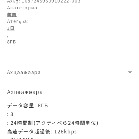
Ахьӡ:
1687245959910222-003
Акатегориа:
韓国
Атегқәа:
3日
,
8ГБ
Ахцәажәара
Ахцәажәара
データ容量: 8ГБ
: 3
: 24時間制(アクティベら24時間単位)
高速データ超過後: 128kbps