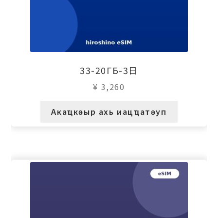
33-20ГБ-3日
¥
3,260
Акаҵкәыр ахь иацҵатәуп