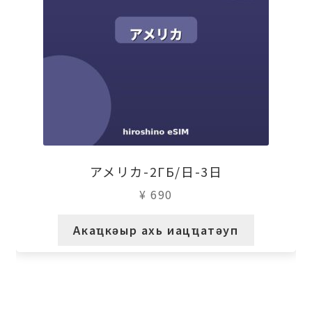
アメリカ-2ГБ/日-3日
¥
690
Акаҵкәыр ахь иацҵатәуп