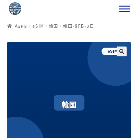
ナ
コ
ビ
ン
ゲ
テ
Аҩны
еSIM
韓国
韓国-8ГБ-3日
ー
ン
シ
ツ
ョ
ス
ン
キ
へ
ッ
ス
プ
キ
プ
プ