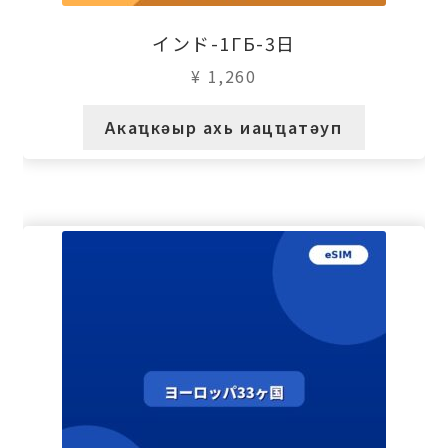
インド-1ГБ-3日
¥
1,260
Акаҵкәыр ахь иацҵатәуп