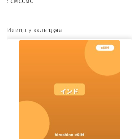
: СМССМС
Иеиԥшу аалыҵқәа