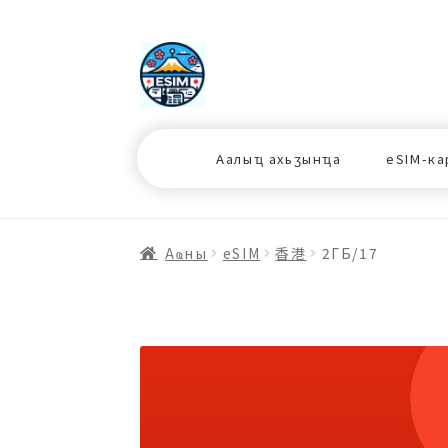
ナ
コ
ビ
ン
ゲ
テ
ー
ン
シ
ツ
Аалыҵ ахьӡынҵа
eSIM-ка
ョ
ス
ン
キ
へ
ッ
ス
プ
Аҩны
еSIM
香港
2ГБ/17
キ
プ
プ