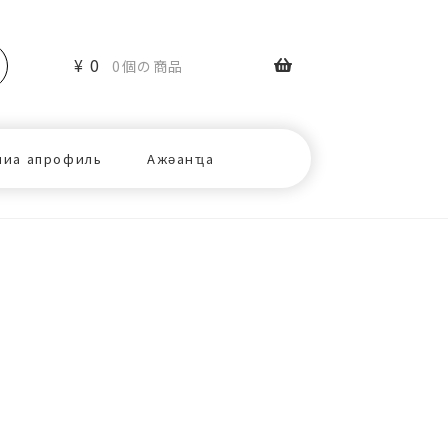
¥
0
0個の商品
ниа апрофиль
Ажәанҵа