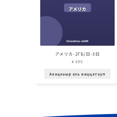
アメリカ-2ГБ/日-3日
¥
690
Акаҵкәыр ахь иацҵатәуп