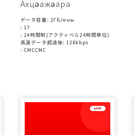
Ахцәажәара
データ容量: 2ГБ/ҽны
: 17
: 24時間制(アクティベら24時間単位)
高速データ超過後: 128kbps
: СМССМС