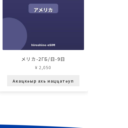
メリカ-2ГБ/日-9日
¥
2,050
Акаҵкәыр ахь иацҵатәуп