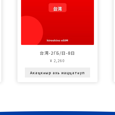
台湾-2ГБ/日-8日
¥
2,260
Акаҵкәыр ахь иацҵатәуп