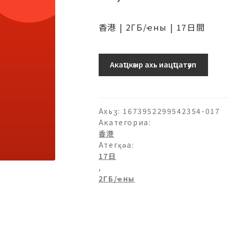
香港 | 2ГБ/ҽны | 17日間
香
Акаҵкәыр ахь иацҵатәуп
港-2ГБ/
日-17
日
ашәагаа
Ахьӡ:
1673952299542354-017
Акатегориа:
香港
Атегқәа:
17日
,
2ГБ/ҽны