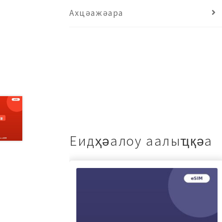
Ахцәажәара
Еидҳәалоу аалыҵқәа