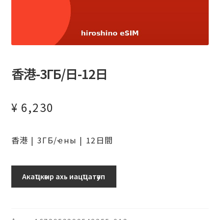
香港-3ГБ/日-12日
¥
6,230
香港 | 3ГБ/ҽны | 12日間
香
Акаҵкәыр ахь иацҵатәуп
港-3ГБ/
日-12
日