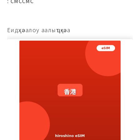
: СМССМС
Еидҳәалоу аалыҵқәа