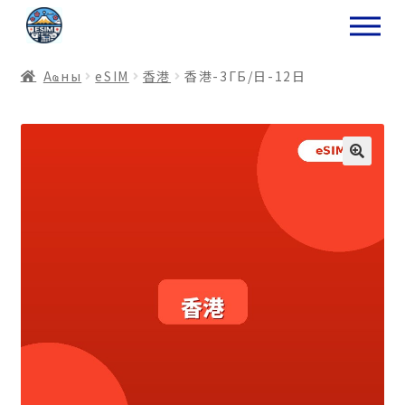
ナ
コ
ビ
ン
ゲ
テ
Аҩны
еSIM
香港
香港-3ГБ/日-12日
ー
ン
シ
ツ
ョ
ス
ン
キ
へ
ッ
ス
プ
キ
プ
プ