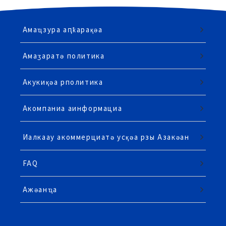
Амаҵзура аԥҟарақәа
Амаӡаратә политика
Акукиқәа рполитика
Акомпаниа аинформациа
Иалкаау акоммерциатә усқәа рзы Азакәан
FAQ
Ажәанҵа