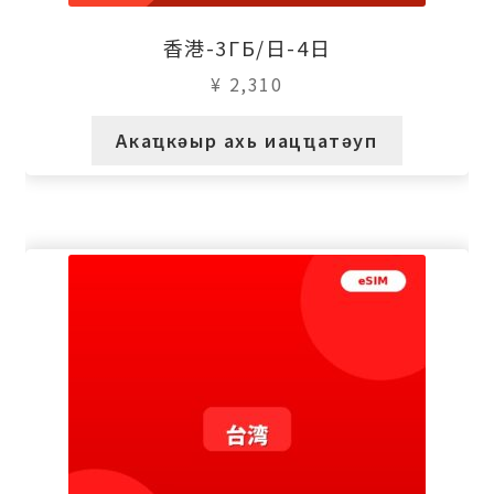
香港-3ГБ/日-4日
¥
2,310
Акаҵкәыр ахь иацҵатәуп