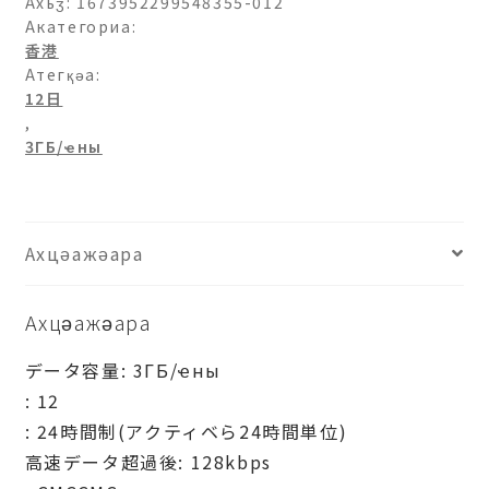
ашәагаа
Ахьӡ:
1673952299548355-012
Акатегориа:
香港
Атегқәа:
12日
,
3ГБ/ҽны
Ахцәажәара
Ахцәажәара
データ容量: 3ГБ/ҽны
: 12
: 24時間制(アクティベら24時間単位)
高速データ超過後: 128kbps