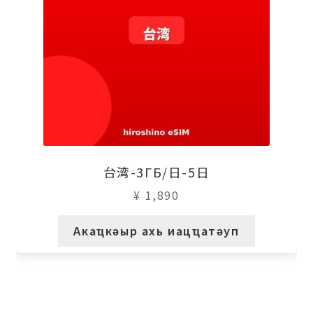
台湾-3ГБ/日-5日
¥
1,890
Акаҵкәыр ахь иацҵатәуп