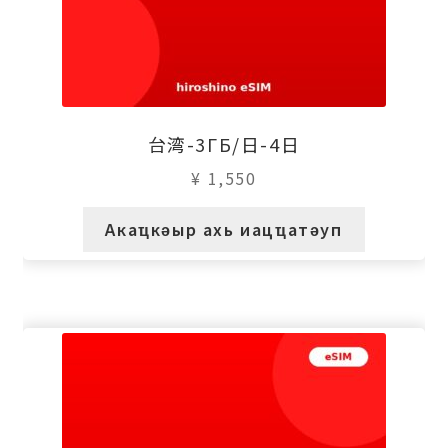
台湾-3ГБ/日-4日
¥
1,550
Акаҵкәыр ахь иацҵатәуп