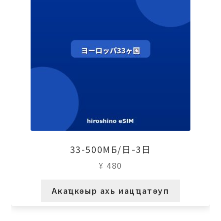
33-500МБ/日-3日
¥
480
Акаҵкәыр ахь иацҵатәуп