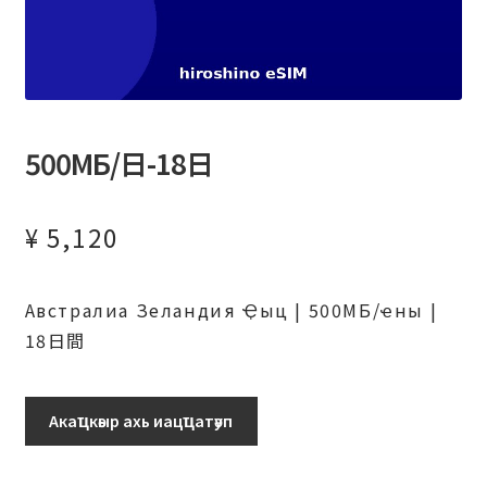
500МБ/日-18日
¥
5,120
Австралиа Зеландия Ҿыц | 500МБ/ҽны |
18日間
500МБ/
Акаҵкәыр ахь иацҵатәуп
日-18
日