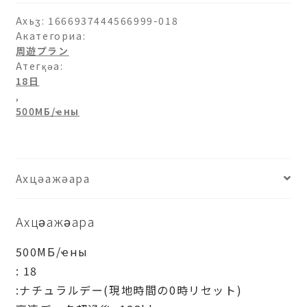
аԥхьаӡара
Ахьӡ:
1666937444566999-018
Акатегориа:
周遊プラン
Атегқәа:
18日
,
500МБ/ҽны
Ахцәажәара
Ахцәажәара
500МБ/ҽны
: 18
:ナチュラルデー(現地時間の0時リセット)