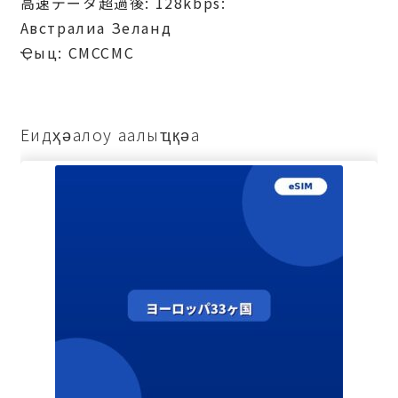
高速データ超過後: 128kbps:
Австралиа Зеланд
Ҿыц: СМССМС
Еидҳәалоу аалыҵқәа