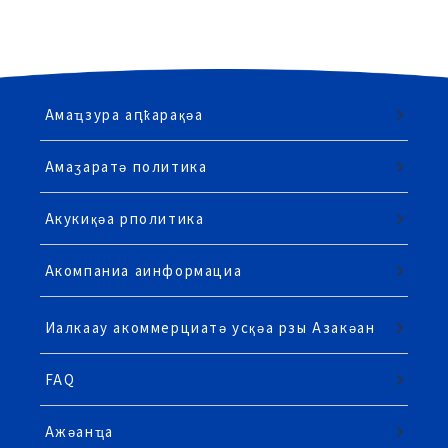
Амаҵзура аԥҟарақәа
Амаӡаратә политика
Акукиқәа рполитика
Акомпаниа аинформациа
Иалкаау акоммерциатә усқәа рзы Азакәан
FAQ
Ажәанҵа