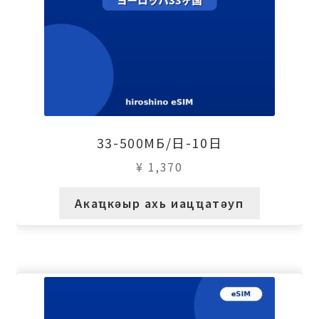
33-500МБ/日-10日
¥
1,370
Акаҵкәыр ахь иацҵатәуп