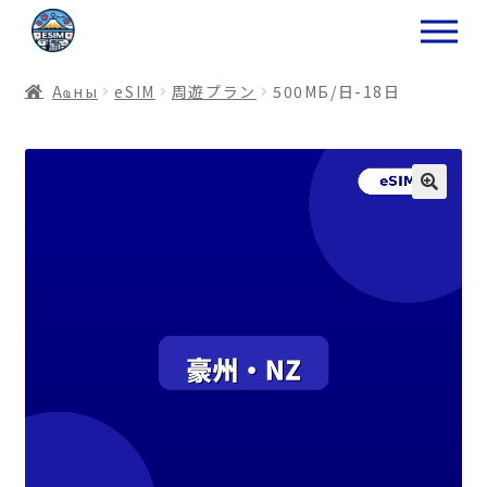
ナ
コ
ビ
ン
ゲ
テ
Аҩны
еSIM
周遊プラン
500МБ/日-18日
ー
ン
シ
ツ
ョ
ス
ン
キ
へ
ッ
ス
プ
キ
プ
プ