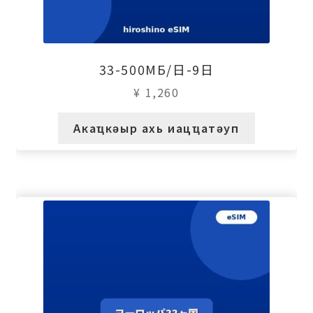
33-500МБ/日-9日
¥
1,260
Акаҵкәыр ахь иацҵатәуп