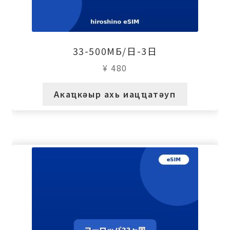
33-500МБ/日-3日
¥
480
Акаҵкәыр ахь иацҵатәуп