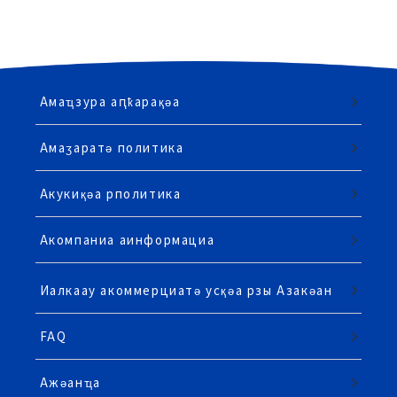
Амаҵзура аԥҟарақәа
Амаӡаратә политика
Акукиқәа рполитика
Акомпаниа аинформациа
Иалкаау акоммерциатә усқәа рзы Азакәан
FAQ
Ажәанҵа