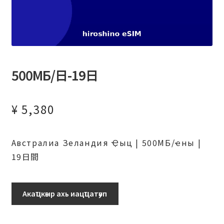
500МБ/日-19日
¥
5,380
Австралиа Зеландия Ҿыц | 500МБ/ҽны |
19日間
500МБ/
Акаҵкәыр ахь иацҵатәуп
日-19
日