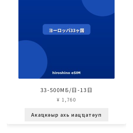
33-500МБ/日-13日
¥
1,760
Акаҵкәыр ахь иацҵатәуп