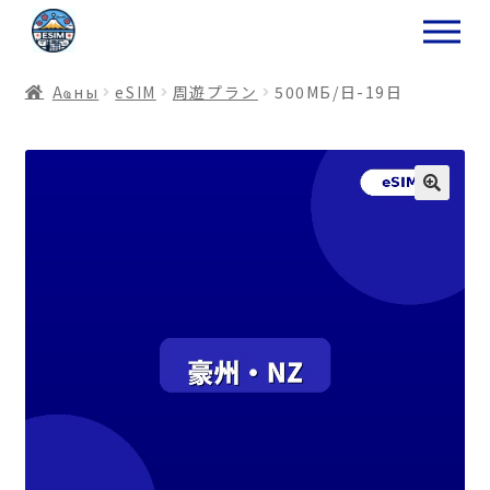
ナ
コ
ビ
ン
ゲ
テ
Аҩны
еSIM
周遊プラン
500МБ/日-19日
ー
ン
シ
ツ
ョ
ス
ン
キ
へ
ッ
ス
プ
キ
プ
プ