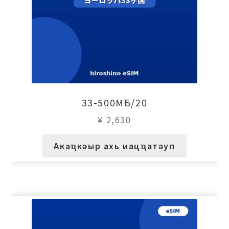
33-500МБ/20
¥
2,630
Акаҵкәыр ахь иацҵатәуп