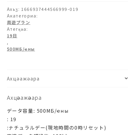
аԥхьаӡара
Ахьӡ:
1666937444566999-019
Акатегориа:
周遊プラン
Атегқәа:
19日
,
500МБ/ҽны
Ахцәажәара
Ахцәажәара
データ容量: 500МБ/ҽны
: 19
:ナチュラルデー(現地時間の0時リセット)