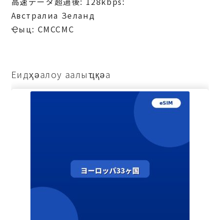
高速データ超過後: 128kbps:
Австралиа Зеланд
Ҿыц: СМССМС
Еидҳәалоу аалыҵқәа