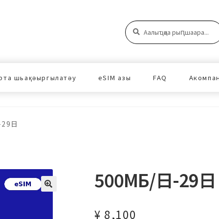
Аԥшаара:
Аԥшаара
рта шьақәыргылатәу
eSIM азы
FAQ
Акомпа
-29日
500МБ/日-29日
¥
8,100