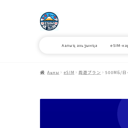
ナ
コ
ビ
ン
ゲ
テ
ー
ン
シ
ツ
Аалыҵ ахьӡынҵа
eSIM-ка
ョ
ス
ン
キ
へ
ッ
ス
プ
Аҩны
еSIM
周遊プラン
500МБ/日
キ
プ
プ