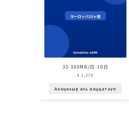
33-500МБ/日-10日
¥
1,370
Акаҵкәыр ахь иацҵатәуп