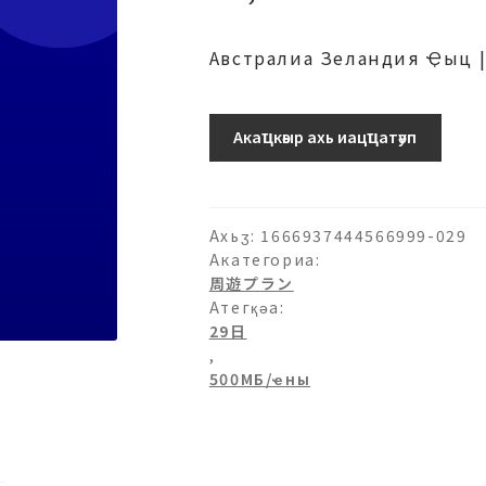
Австралиа Зеландия Ҿыц 
500МБ/
Акаҵкәыр ахь иацҵатәуп
日-29
日
аԥхьаӡара
Ахьӡ:
1666937444566999-029
Акатегориа:
周遊プラン
Атегқәа:
29日
,
500МБ/ҽны