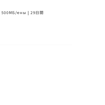
| 500МБ/ҽны | 29日間