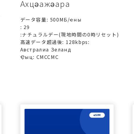
Ахцәажәара
データ容量: 500МБ/ҽны
: 29
:ナチュラルデー(現地時間の0時リセット)
高速データ超過後: 128kbps:
Австралиа Зеланд
Ҿыц: СМССМС