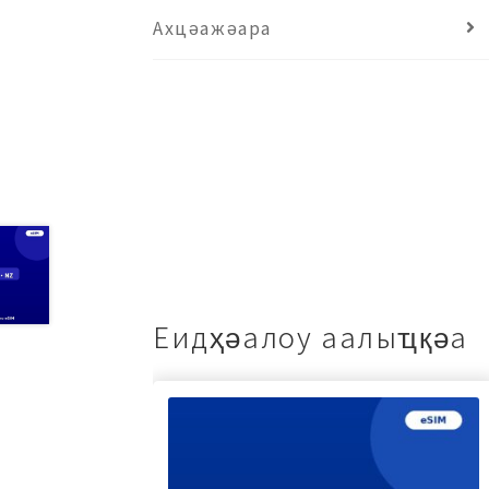
Ахцәажәара
Еидҳәалоу аалыҵқәа