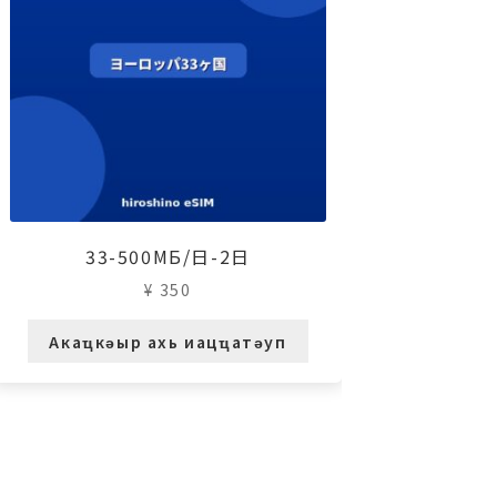
33-500МБ/日-2日
¥
350
Акаҵкәыр ахь иацҵатәуп