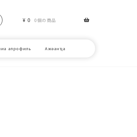
¥
0
0個の商品
ниа апрофиль
Ажәанҵа