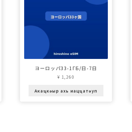
ヨーロッパ33-1ГБ/日-7日
¥
1,260
Акаҵкәыр ахь иацҵатәуп