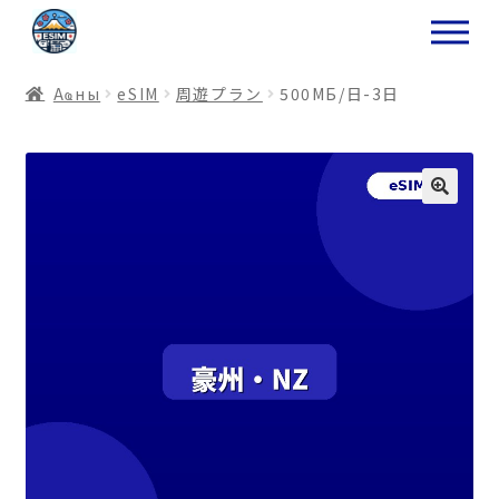
ナ
コ
ビ
ン
ゲ
テ
Аҩны
еSIM
周遊プラン
500МБ/日-3日
ー
ン
シ
ツ
ョ
ス
ン
キ
へ
ッ
ス
プ
キ
プ
プ