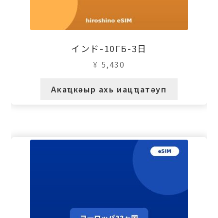
インド-10ГБ-3日
¥
5,430
Акаҵкәыр ахь иацҵатәуп