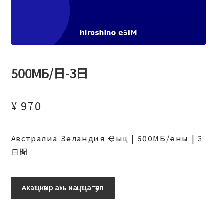
500МБ/日-3日
¥
970
Австралиа Зеландия Ҿыц | 500МБ/ҽны | 3
日間
500МБ/
Акаҵкәыр ахь иацҵатәуп
日-3
日