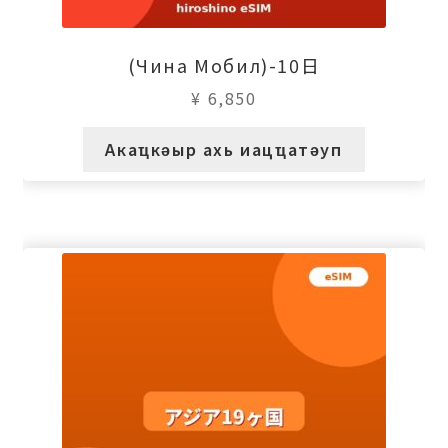
(Чина Мобил)-10日
¥
6,850
Акаҵкәыр ахь иацҵатәуп