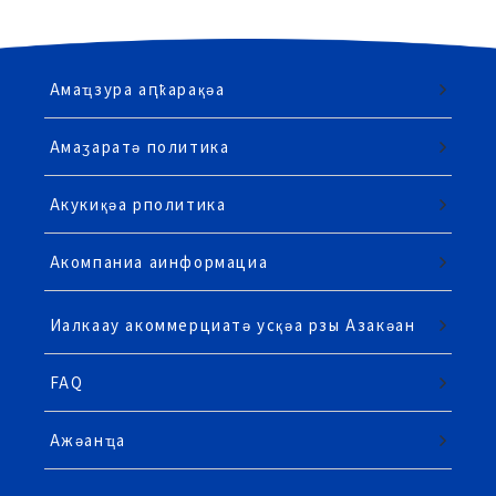
Амаҵзура аԥҟарақәа
Амаӡаратә политика
Акукиқәа рполитика
Акомпаниа аинформациа
Иалкаау акоммерциатә усқәа рзы Азакәан
FAQ
Ажәанҵа