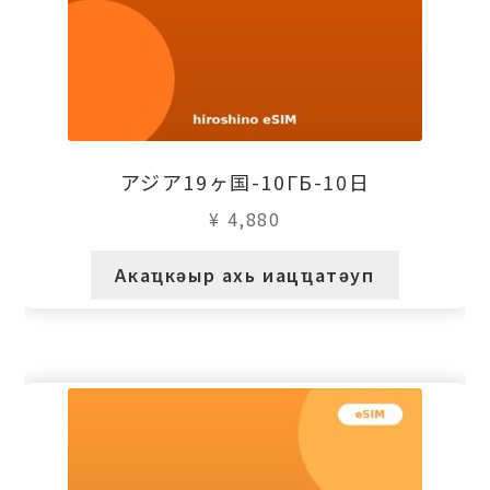
アジア19ヶ国-10ГБ-10日
¥
4,880
Акаҵкәыр ахь иацҵатәуп