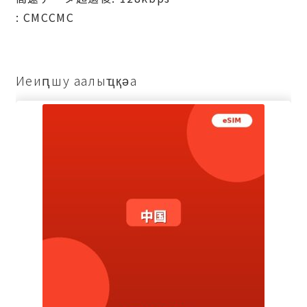
: СМССМС
Иеиԥшу аалыҵқәа