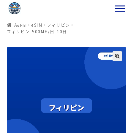
ナ
コ
ビ
ン
ゲ
テ
Аҩны
еSIM
フィリピン
ー
ン
フィリピン-500МБ/日-10日
シ
ツ
ョ
ス
ン
キ
へ
ッ
ス
プ
キ
プ
プ