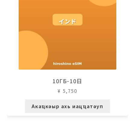
10ГБ-10日
¥
5,750
Акаҵкәыр ахь иацҵатәуп