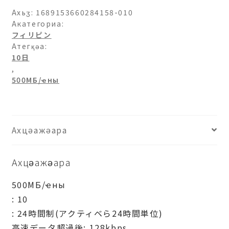
ン-500МБ/
Ахьӡ:
1689153660284158-010
日-10
Акатегориа:
フィリピン
日
Атегқәа:
ашәагаа
10日
,
500МБ/ҽны
Ахцәажәара
Ахцәажәара
500МБ/ҽны
: 10
: 24時間制(アクティベら24時間単位)
高速データ超過後: 128kbps