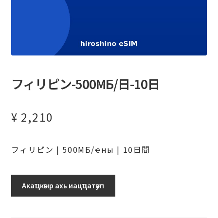
フィリピン-500МБ/日-10日
¥
2,210
フィリピン | 500МБ/ҽны | 10日間
フ
Акаҵкәыр ахь иацҵатәуп
ィ
リ
ピ