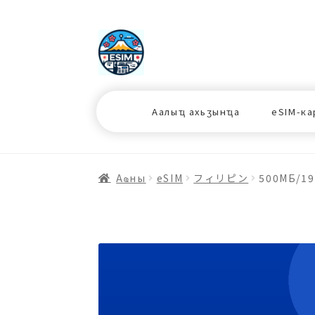
ナ
コ
ビ
ン
ゲ
テ
ー
ン
シ
ツ
Аалыҵ ахьӡынҵа
eSIM-ка
ョ
ス
ン
キ
へ
ッ
ス
プ
Аҩны
еSIM
フィリピン
500МБ/19
キ
プ
プ