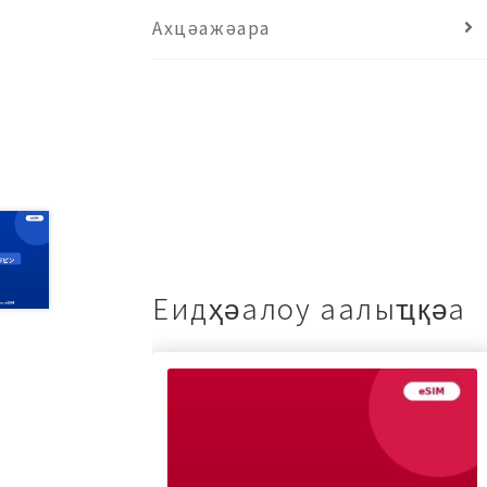
Ахцәажәара
Еидҳәалоу аалыҵқәа