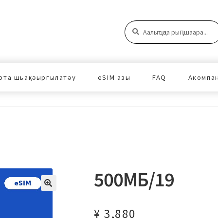
Аԥшаара:
Аԥшаара
рта шьақәыргылатәу
eSIM азы
FAQ
Акомпа
500МБ/19
¥
3,880