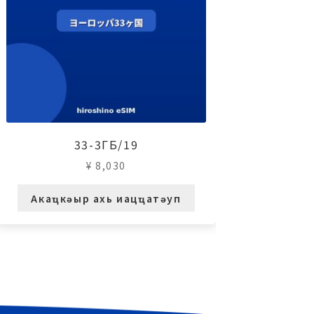
33-3ГБ/19
¥
8,030
Акаҵкәыр ахь иацҵатәуп