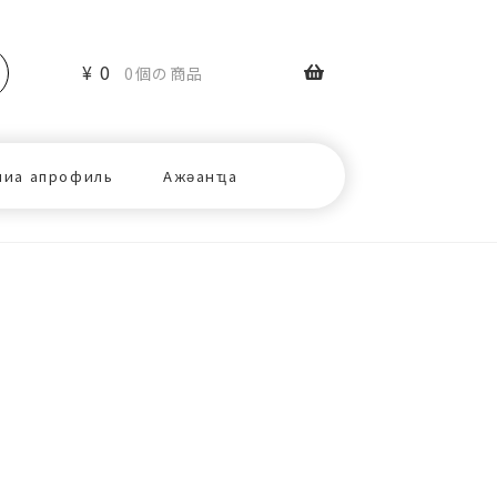
¥
0
0個の商品
ниа апрофиль
Ажәанҵа