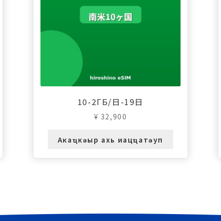
10-2ГБ/日-19日
¥
32,900
Акаҵкәыр ахь иацҵатәуп