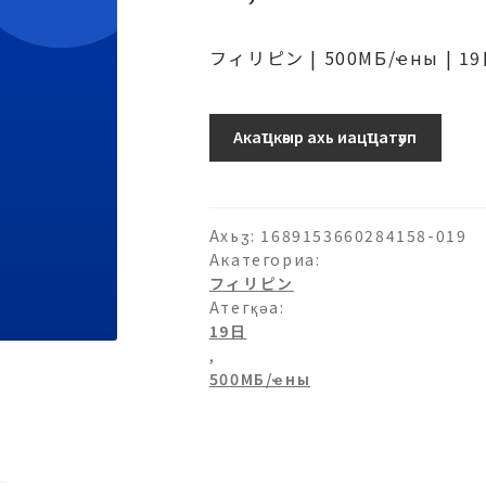
フィリピン | 500МБ/ҽны | 1
フ
Акаҵкәыр ахь иацҵатәуп
ィ
リ
ピ
ン-500МБ/
Ахьӡ:
1689153660284158-019
日-19
Акатегориа:
フィリピン
日
Атегқәа:
аԥхьаӡара
19日
,
500МБ/ҽны