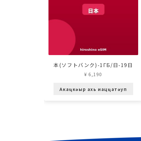
本(ソフトバンク)-1ГБ/日-19日
¥
6,190
Акаҵкәыр ахь иацҵатәуп