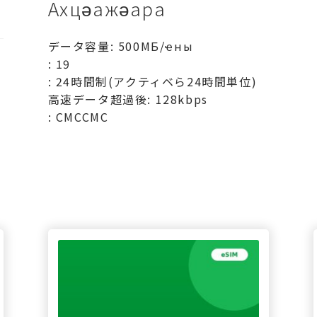
Ахцәажәара
データ容量: 500МБ/ҽны
: 19
: 24時間制(アクティベら24時間単位)
高速データ超過後: 128kbps
: СМССМС