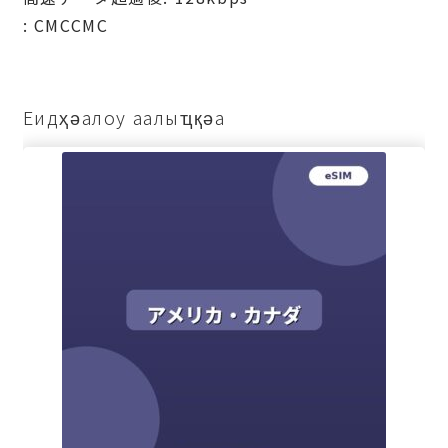
: СМССМС
Еидҳәалоу аалыҵқәа