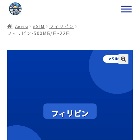
ナ
コ
ビ
ン
ゲ
テ
Аҩны
еSIM
フィリピン
ー
ン
フィリピン-500МБ/日-22日
シ
ツ
ョ
ス
ン
キ
へ
ッ
ス
プ
キ
プ
プ