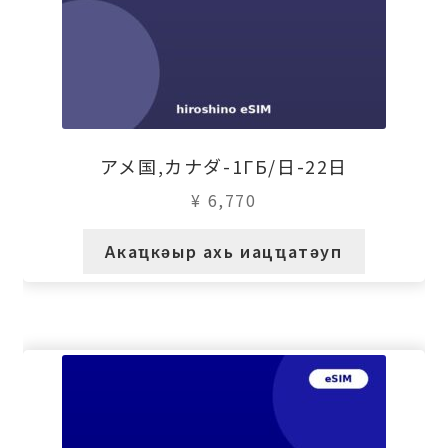
アメ国,カナダ-1ГБ/日-22日
¥
6,770
Акаҵкәыр ахь иацҵатәуп