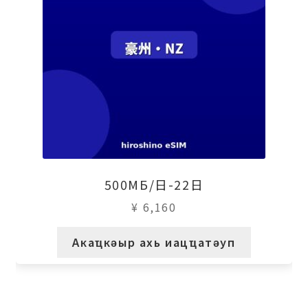
500МБ/日-22日
¥
6,160
Акаҵкәыр ахь иацҵатәуп