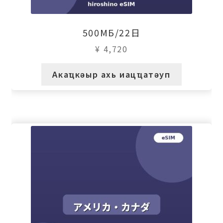
500МБ/22日
¥
4,720
Акаҵкәыр ахь иацҵатәуп