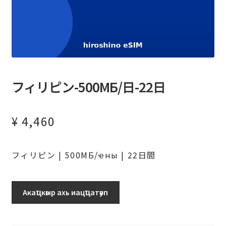
フィリピン-500МБ/日-22日
¥
4,460
フィリピン | 500МБ/ҽны | 22日間
フ
Акаҵкәыр ахь иацҵатәуп
ィ
リ
ピ