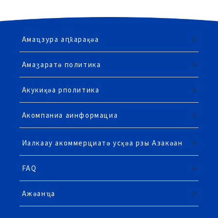
Амаҵзура аԥҟарақәа
Амаӡаратә политика
Акукиқәа рполитика
Акомпаниа аинформациа
Иалкаау акоммерциатә усқәа рзы Азакәан
FAQ
Ажәанҵа