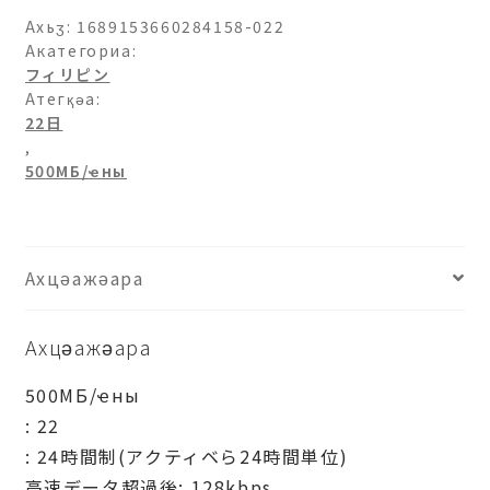
ン-500МБ/
Ахьӡ:
1689153660284158-022
日-22
Акатегориа:
フィリピン
日
Атегқәа:
аԥхьаӡара
22日
,
500МБ/ҽны
Ахцәажәара
Ахцәажәара
500МБ/ҽны
: 22
: 24時間制(アクティベら24時間単位)
高速データ超過後: 128kbps