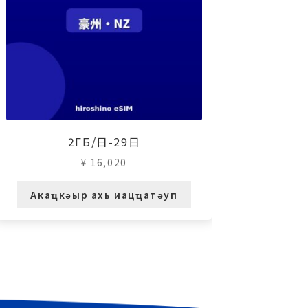
2ГБ/日-29日
¥
16,020
Акаҵкәыр ахь иацҵатәуп