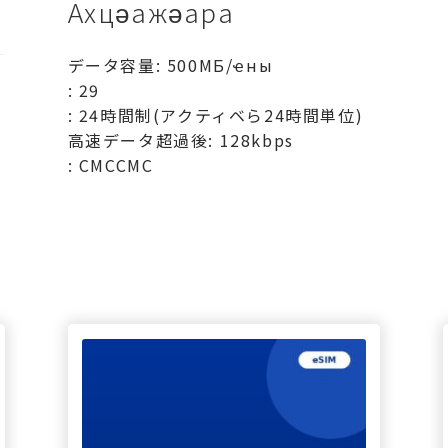
Ахцәажәара
データ容量: 500МБ/ҽны
: 29
: 24時間制(アクティベら24時間単位)
高速データ超過後: 128kbps
: СМССМС