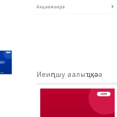
Ахцәажәара
Иеиԥшу аалыҵқәа