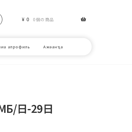
¥
0
0個の商品
ниа апрофиль
Ажәанҵа
МБ/日-29日