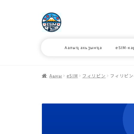
ナ
コ
ビ
ン
ゲ
テ
ー
ン
シ
ツ
Аалыҵ ахьӡынҵа
eSIM-ка
ョ
ス
ン
キ
へ
ッ
ス
プ
Аҩны
еSIM
フィリピン
フィリピン-
キ
プ
プ