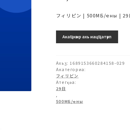
フィリピン | 500МБ/ҽны | 2
フ
Акаҵкәыр ахь иацҵатәуп
ィ
リ
ピ
ン-500МБ/
Ахьӡ:
1689153660284158-029
日-29
Акатегориа:
フィリピン
日
Атегқәа:
аԥхьаӡара
29日
,
500МБ/ҽны