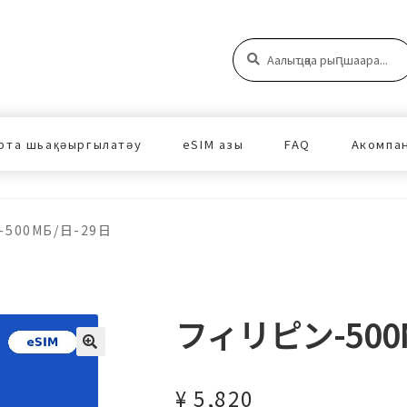
Аԥшаара:
Аԥшаара
рта шьақәыргылатәу
eSIM азы
FAQ
Акомпа
500МБ/日-29日
フィリピン-500
¥
5,820