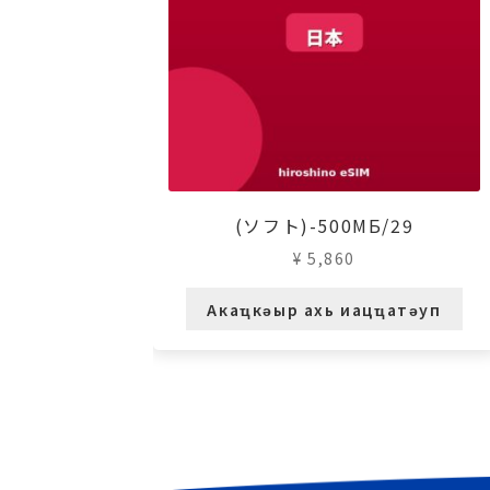
(ソフト)-500МБ/29
¥
5,860
Акаҵкәыр ахь иацҵатәуп