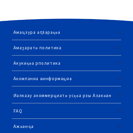
Амаҵзура аԥҟарақәа
Амаӡаратә политика
Акукиқәа рполитика
Акомпаниа аинформациа
Иалкаау акоммерциатә усқәа рзы Азакәан
FAQ
Ажәанҵа