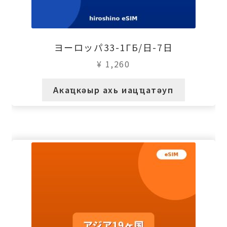
ヨーロッパ33-1ГБ/日-7日
¥
1,260
Акаҵкәыр ахь иацҵатәуп