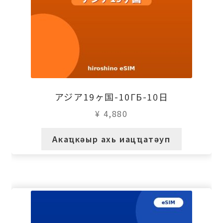
アジア19ヶ国-10ГБ-10日
¥
4,880
Акаҵкәыр ахь иацҵатәуп