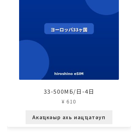
33-500МБ/日-4日
¥
610
Акаҵкәыр ахь иацҵатәуп