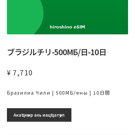
ブラジルチリ-500МБ/日-10日
¥
7,710
Бразилиа Чили | 500МБ/ҽны | 10日間
ブ
Акаҵкәыр ахь иацҵатәуп
ラ
ジ
ル