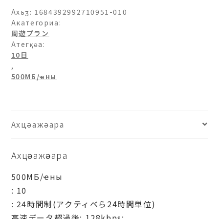
チ
Ахьӡ:
1684392992710951-010
リ-500МБ/
Акатегориа:
周遊プラン
日-10
Атегқәа:
日
10日
аԥхьаӡара
,
500МБ/ҽны
Ахцәажәара
Ахцәажәара
500МБ/ҽны
: 10
: 24時間制(アクティベら24時間単位)
高速データ超過後: 128kbps: