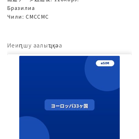
Бразилиа
Чили: СМССМС
Иеиԥшу аалыҵқәа