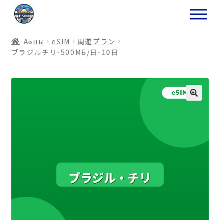
ナ
コ
ビ
ン
ゲ
テ
Аҩны
еSIM
周遊プラン
ー
ン
ブラジルチリ-500МБ/日-10日
シ
ツ
ョ
ス
ン
キ
へ
ッ
ス
プ
キ
プ
プ