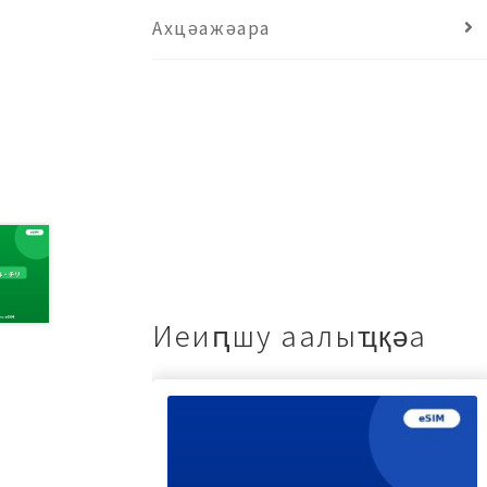
Ахцәажәара
Иеиԥшу аалыҵқәа