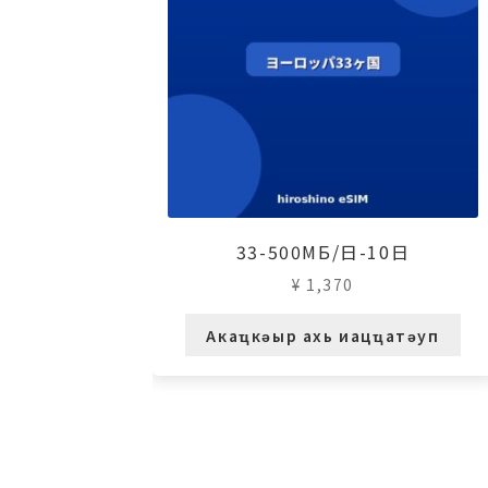
33-500МБ/日-10日
¥
1,370
Акаҵкәыр ахь иацҵатәуп