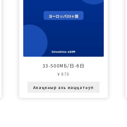
33-500МБ/日-6日
¥
870
Акаҵкәыр ахь иацҵатәуп