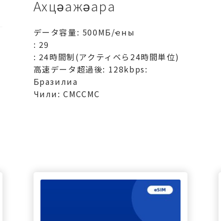
Ахцәажәара
データ容量: 500МБ/ҽны
: 29
: 24時間制(アクティベら24時間単位)
高速データ超過後: 128kbps:
Бразилиа
Чили: СМССМС