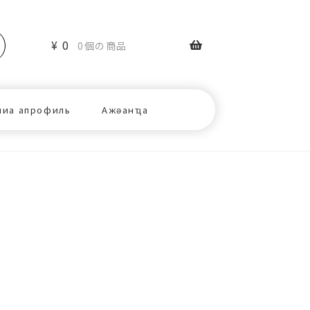
¥
0
0個の商品
ниа апрофиль
Ажәанҵа