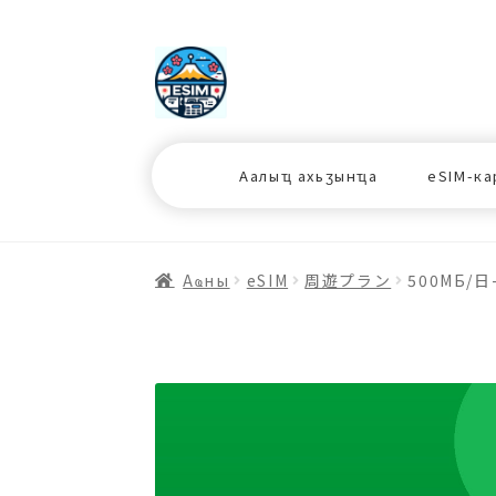
ナ
コ
ビ
ン
ゲ
テ
ー
ン
シ
ツ
Аалыҵ ахьӡынҵа
eSIM-ка
ョ
ス
ン
キ
へ
ッ
ス
プ
Аҩны
еSIM
周遊プラン
500МБ/日
キ
プ
プ