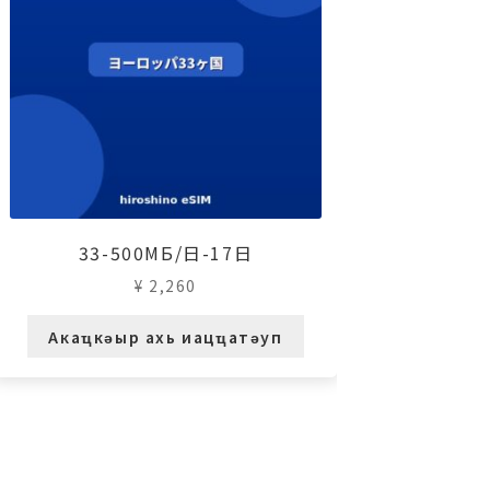
33-500МБ/日-17日
¥
2,260
Акаҵкәыр ахь иацҵатәуп