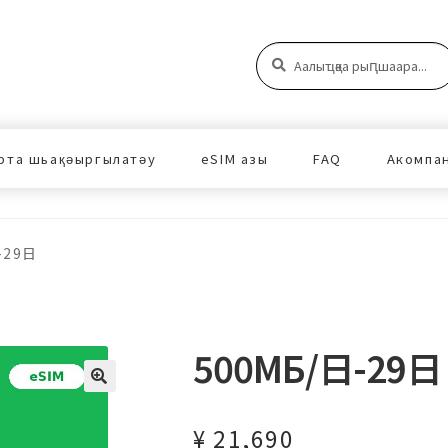
Аԥшаара:
Аԥшаара
рта шьақәыргылатәу
eSIM азы
FAQ
Акомпа
-29日
500МБ/日-29日
¥
21,690