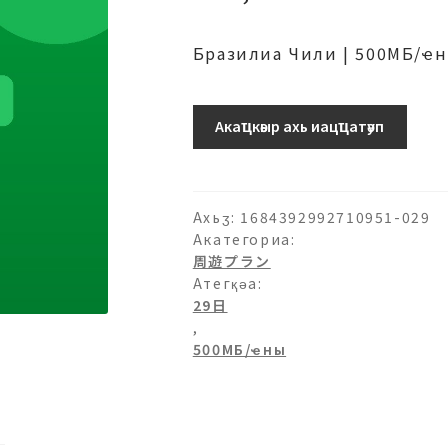
Бразилиа Чили | 500МБ/ҽ
500МБ/
Акаҵкәыр ахь иацҵатәуп
日-29
日
аԥхьаӡара
Ахьӡ:
1684392992710951-029
Акатегориа:
周遊プラン
Атегқәа:
29日
,
500МБ/ҽны