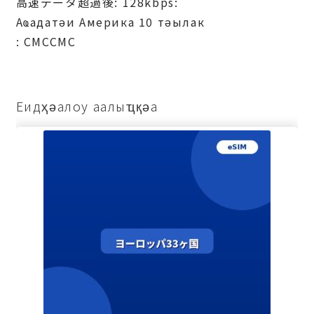
高速データ超過後: 128kbps:
Аҩадатәи Америка 10 тәылак
: СМССМС
Еидҳәалоу аалыҵқәа