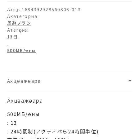
аԥхьаӡара
Ахьӡ:
1684392928560806-013
Акатегориа:
周遊プラン
Атегқәа:
13日
,
500МБ/ҽны
Ахцәажәара
Ахцәажәара
500МБ/ҽны
: 13
: 24時間制(アクティベら24時間単位)