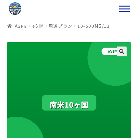
ナ
コ
ビ
ン
ゲ
テ
Аҩны
еSIM
周遊プラン
10-500МБ/13
ー
ン
シ
ツ
ョ
ス
ン
キ
へ
ッ
ス
プ
キ
プ
プ