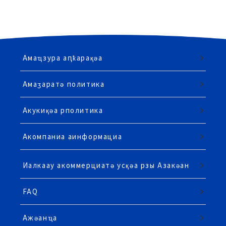
Амаҵзура аԥҟарақәа
Амаӡаратә политика
Акукиқәа рполитика
Акомпаниа аинформациа
Иалкаау акоммерциатә усқәа рзы Азакәан
FAQ
Ажәанҵа