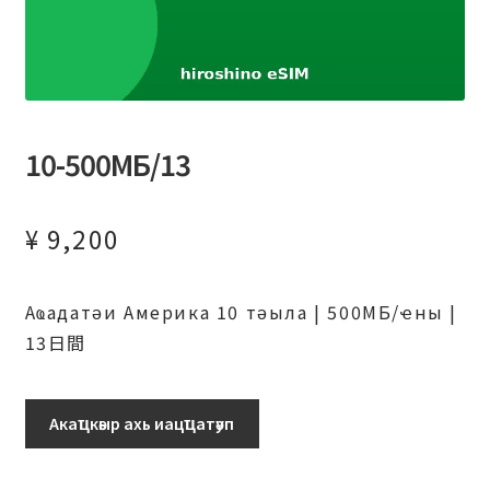
10-500МБ/13
¥
9,200
Аҩадатәи Америка 10 тәыла | 500МБ/ҽны |
13日間
10-
Акаҵкәыр ахь иацҵатәуп
500МБ/13
日