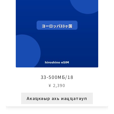
33-500МБ/18
¥
2,390
Акаҵкәыр ахь иацҵатәуп