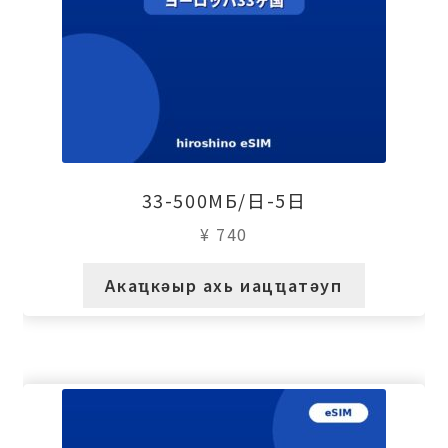
33-500МБ/日-5日
¥
740
Акаҵкәыр ахь иацҵатәуп