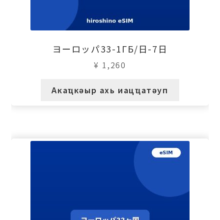
ヨーロッパ33-1ГБ/日-7日
¥
1,260
Акаҵкәыр ахь иацҵатәуп